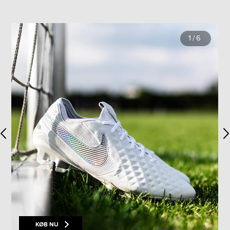
1
/
6
KØB NU