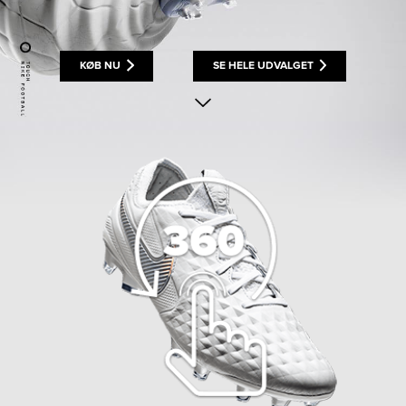
KØB NU
SE HELE UDVALGET