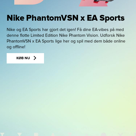
Nike PhantomVSN x EA Sports
Nike og EA Sports har gjort det igen! Få dine EA-vibes på med
denne flotte Limited Edition Nike Phantom Vision. Udforsk Nike
PhantomVSN x EA Sports lige her og spil med dem både online
og offline!
KØB NU