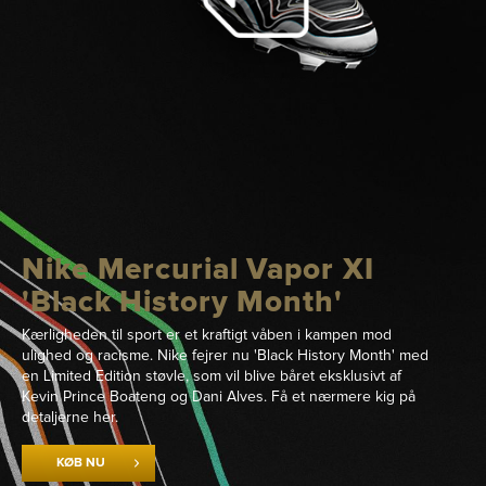
Nike Mercurial Vapor XI
'Black History Month'
Kærligheden til sport er et kraftigt våben i kampen mod
ulighed og racisme. Nike fejrer nu 'Black History Month' med
en Limited Edition støvle, som vil blive båret eksklusivt af
Kevin Prince Boateng og Dani Alves. Få et nærmere kig på
detaljerne her.
KØB NU