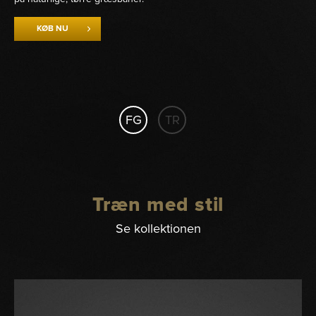
KØB NU
FG
TR
Træn med stil
Se kollektionen