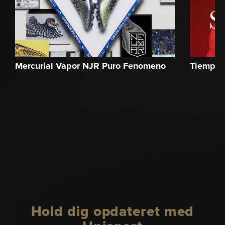
Mercurial Vapor NJR Puro Fenomeno
Tiempo
Hold dig opdateret med