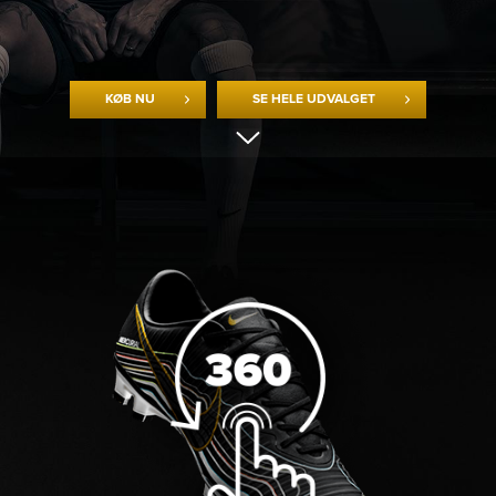
KØB NU
SE HELE UDVALGET