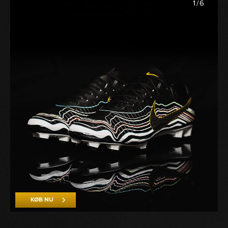
1
/
6
KØB NU