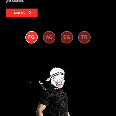
græsbaner.
KØB NU
FG
AG
SG
TR