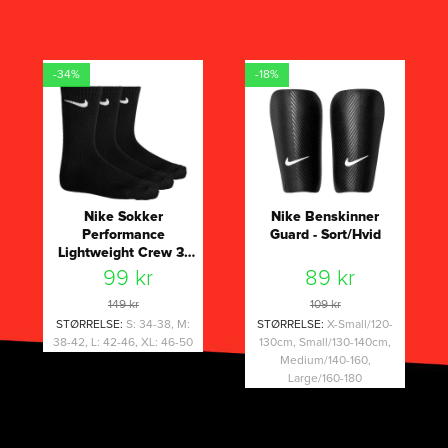
-34%
-18%
Nike Sokker
Nike Benskinner
Performance
Guard - Sort/Hvid
Lightweight Crew 3-
Pak - Sort/Hvid
99 kr
89 kr
149 kr
109 kr
STØRRELSE
:
S: 34-38, M:
STØRRELSE
:
X-Small/120-
38-42, L: 42-46, XL: 46-50
130cm, Small/130-140cm,
Medium/140-160,
Large/160-180