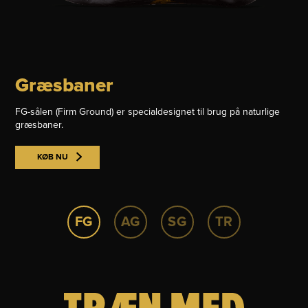
Græsbaner
FG-sålen (Firm Ground) er specialdesignet til brug på naturlige
græsbaner.
KØB NU
FG
AG
SG
TR