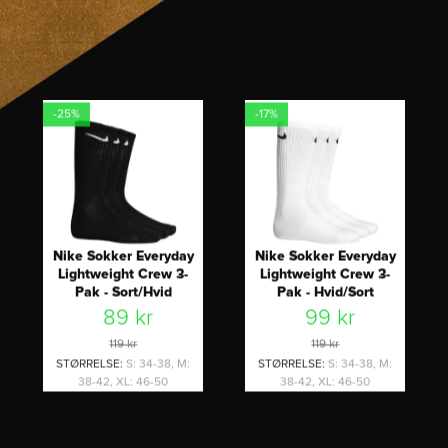
-25%
-17%
Nike Sokker Everyday
Nike Sokker Everyday
Lightweight Crew 3-
Lightweight Crew 3-
Pak - Sort/Hvid
Pak - Hvid/Sort
89 kr
99 kr
119 kr
119 kr
STØRRELSE
:
S: 34-38, M:
STØRRELSE
:
S: 34-38, M:
38-42, XL: 46-50
38-42, XL: 46-50