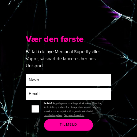
Vær den første
Få fat i de nye Mercurial Superfly eller
Vapor, så snart de lanceres her hos
Unisport.
Navn
Email
Ja tak!
Jeg vil gerne modtage eksklusive tilbud og
fodbold inspiration fra Unisport via email. Jeg kan
trække mit samtykke tilbage når som helst.
Læs betingelser
|
Se privatlivsvilkår
TILMELD