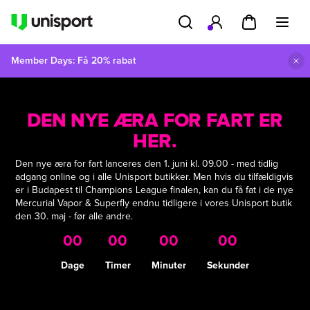
Member Days: Få 20% rabat
DEN NYE ÆRA FOR FART ER
HER.
Den nye æra for fart lanceres den 1. juni kl. 09.00 - med tidlig
adgang online og i alle Unisport butikker. Men hvis du tilfældigvis
er i Budapest til Champions League finalen, kan du få fat i de nye
Mercurial Vapor & Superfly endnu tidligere i vores Unisport butik
den 30. maj - før alle andre.
00
00
00
00
Dage
Timer
Minuter
Sekunder