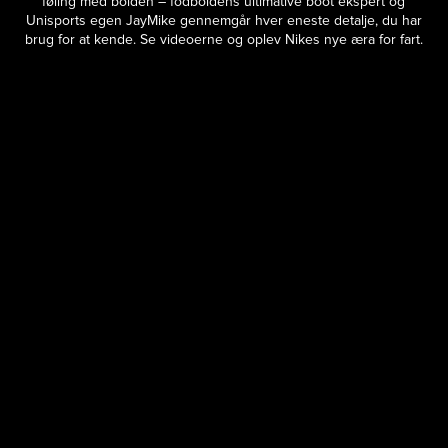
føling med bolden – fodboldens ultimative boot ekspert og
Unisports egen JayMike gennemgår hver eneste detalje, du har
brug for at kende. Se videoerne og oplev Nikes nye æra for fart.