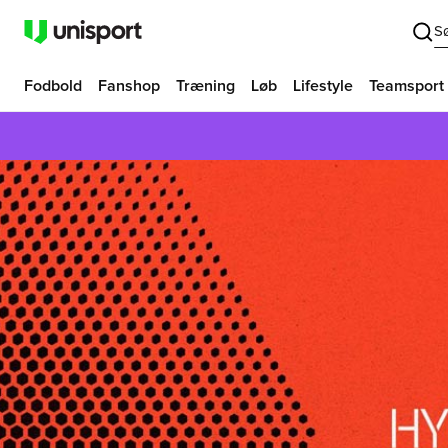
S
Fodbold
Fanshop
Træning
Løb
Lifestyle
Teamsport