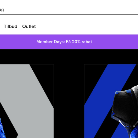
øg
Tilbud
Outlet
Member Days: Få 20% rabat