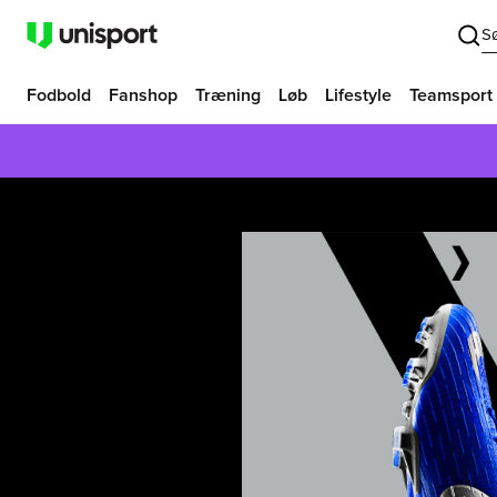
S
Fodbold
Fanshop
Træning
Løb
Lifestyle
Teamsport