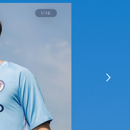
1
/
16