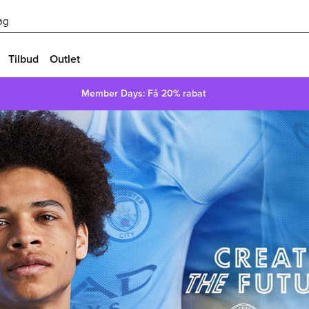
øg
Tilbud
Outlet
Member Days: Få 20% rabat