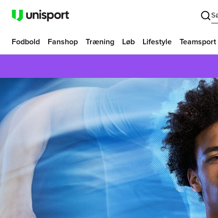
S
Fodbold
Fanshop
Træning
Løb
Lifestyle
Teamsport