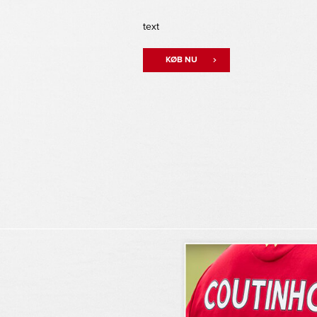
text
KØB NU