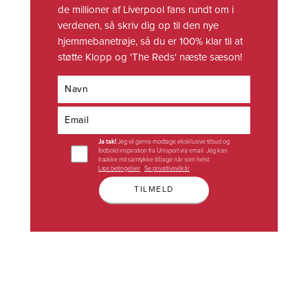
de millioner af Liverpool fans rundt om i
verdenen, så skriv dig op til den nye
hjemmebanetrøje, så du er 100% klar til at
støtte Klopp og 'The Reds' næste sæson!
Navn
Email
Ja tak!
Jeg vil gerne modtage eksklusive tilbud og
fodbold inspiration fra Unisport via email. Jeg kan
trække mit samtykke tilbage når som helst.
Læs betingelser
|
Se privatlivsvilkår
TILMELD