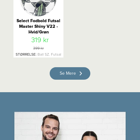
Select Fodbold Futsal
Master Shiny V22 -
Hvid/Grøn
319 kr
399 kr
STØRRELSE
:
Ball SZ. Futsal
Se Mere