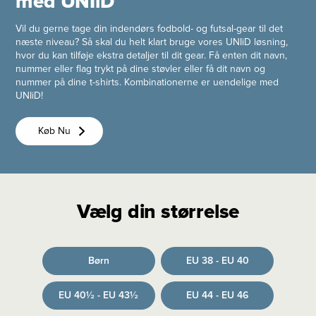
med UNIiD
Vil du gerne tage din indendørs fodbold- og futsal-gear til det
næste niveau? Så skal du helt klart bruge vores UNIiD løsning,
hvor du kan tilføje ekstra detaljer til dit gear. Få enten dit navn,
nummer eller flag trykt på dine støvler eller få dit navn og
nummer på dine t-shirts. Kombinationerne er uendelige med
UNIiD!
Køb Nu
Vælg din størrelse
Børn
EU 38 - EU 40
EU 40½ - EU 43½
EU 44 - EU 46