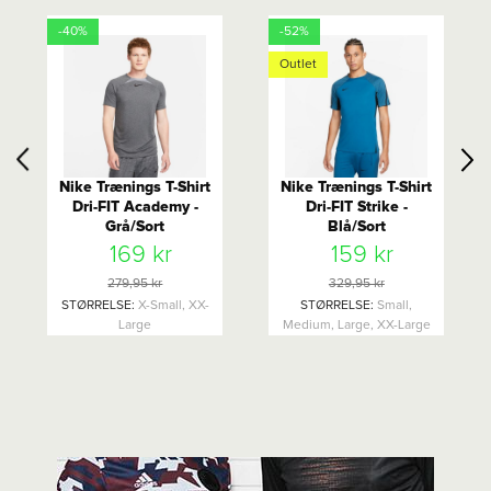
-40%
-52%
Outlet
Nike Trænings T-Shirt
Nike Trænings T-Shirt
Dri-FIT Academy -
Dri-FIT Strike -
Grå/Sort
Blå/Sort
169 kr
159 kr
279,95 kr
329,95 kr
STØRRELSE
:
X-Small, XX-
STØRRELSE
:
Small,
Large
Medium, Large, XX-Large