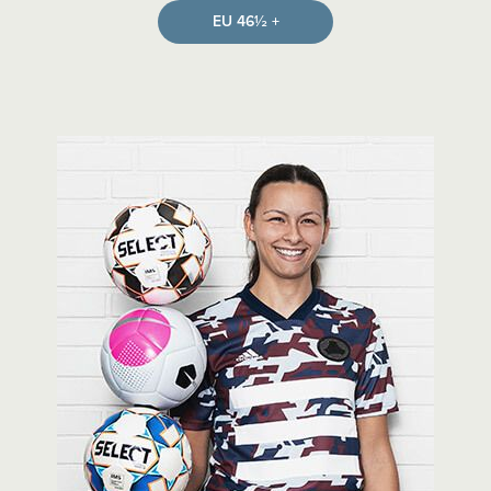
EU 46½ +