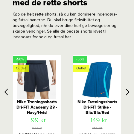
med de rette shorts
Køb de helt rette shorts, så du kan dominere indendørs-
og futsal banerne. Du skal bruge fleksibilitet og
bevægelighed, når du laver dine hurtige bevægelser og
skarpe vendinger. Se alle de bedste shorts lavet til
indendørs fodbold og futsal her.
-50%
-50%
Outlet
Outlet
Nike Træningsshorts
Nike Træningsshorts
Dri-FIT Academy 23 -
Dri-FIT Strike -
Navy/Hvid
Blå/Blå/Rød
99 kr
149 kr
199 kr
299 kr