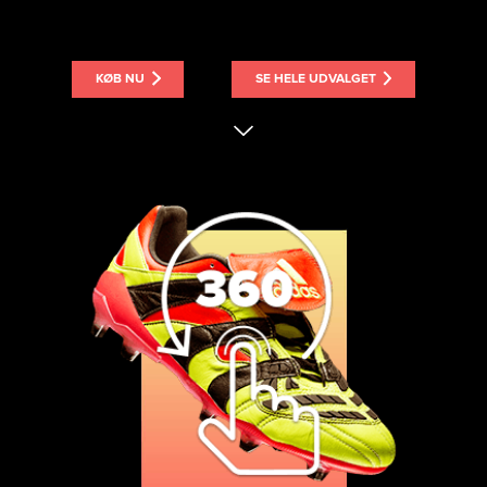
KØB NU
SE HELE UDVALGET