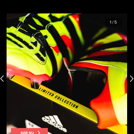
1
/
5
KØB NU