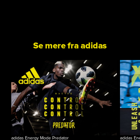
Se mere fra adidas
adidas Energy Mode Predator
adidas En