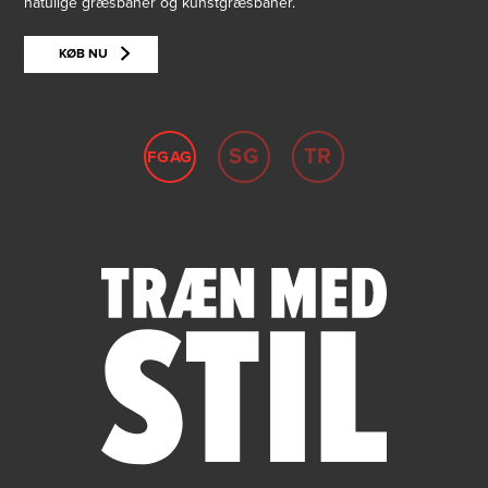
natulige græsbaner og kunstgræsbaner.
KØB NU
SG
TR
FGAG