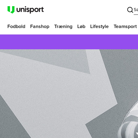
S
Fodbold
Fanshop
Træning
Løb
Lifestyle
Teamsport