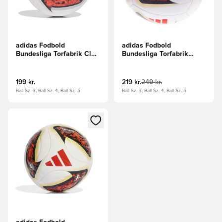
adidas Fodbold
adidas Fodbold
Bundesliga Torfabrik Club
Bundesliga Torfabrik
- Hvid/Sort/Rød
Training - Hvid/Sort/Rød
199 kr.
219 kr.
249 kr.
Ball Sz. 3, Ball Sz. 4, Ball Sz. 5
Ball Sz. 3, Ball Sz. 4, Ball Sz. 5
Åbner en Modal til at logge ind eller tilmelde dig som medle