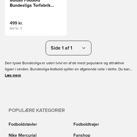
adidas Fodbold
Bundesliga Torfabrik
Competition -
Hvid/Sort/Rød
499 kr.
Ball Sz. 5
Side 1 af 1
Den tyske Bundesliga er uden tvivl en af de mest populære og attraktive
ligaer i verden. Bundesliga-fodbold spiller en afgørende rolle i dette. Du kan
nu sikre dig den nye Bundesliga-fodbold. På grund af sit unikke design er
Læs mere
Bundesliga-fodbolden også et populært samlerobjekt. Bestil din Bundesliga
fodbold online hos Unisport.
POPULÆRE KATEGORIER
Fodboldstøvler
Fodboldtrøjer
Nike Mercurial
Fanshop