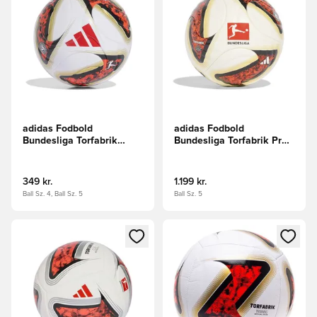
adidas Fodbold
adidas Fodbold
Bundesliga Torfabrik
Bundesliga Torfabrik Pro
League - Hvid/Sort/Rød
Kampbold - Hvid/Sort/Rød
349 kr.
1.199 kr.
Ball Sz. 4, Ball Sz. 5
Ball Sz. 5
Åbner en Modal til at logge ind eller tilmelde dig som medle
Åbner en Modal til at logge i