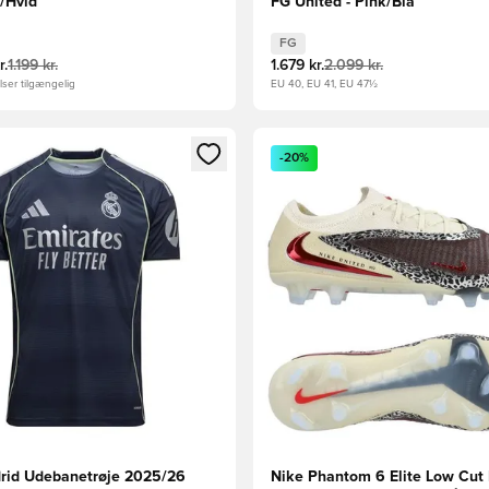
t/Hvid
FG United - Pink/Blå
FG
r.
1.199 kr.
1.679 kr.
2.099 kr.
ser tilgængelig
EU 40, EU 41, EU 47½
m medlem
Modal til at logge ind eller tilmelde dig som medlem
Åbner en Modal til at logge i
-20%
rid Udebanetrøje 2025/26
Nike Phantom 6 Elite Low Cut