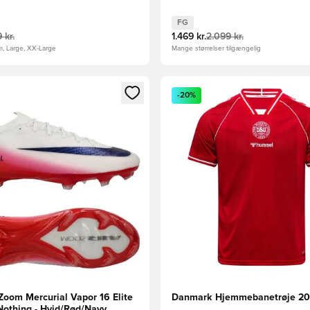
FG
 kr.
1.469 kr.
2.099 kr.
m, Large, XX-Large
Mange størrelser tilgængelig
m medlem
Modal til at logge ind eller tilmelde dig som medlem
Åbner en Modal til at logge i
-20%
Zoom Mercurial Vapor 16 Elite
Danmark Hjemmebanetrøje 20
Nothing - Hvid/Rød/Navy