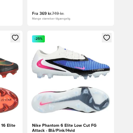
Fra
369 kr.
749 kr.
Mange størrelser tilgængelig
nd eller tilmelde dig som medlem
Åbner en Modal til at logge ind eller tilmelde di
-25%
16 Elite
Nike Phantom 6 Elite Low Cut FG
Attack - Blå/Pink/Hvid