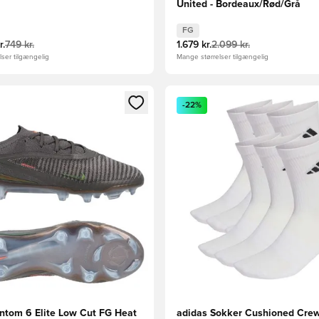
United - Bordeaux/Rød/Grå
FG
r.
749 kr.
1.679 kr.
2.099 kr.
ser tilgængelig
Mange størrelser tilgængelig
m medlem
Modal til at logge ind eller tilmelde dig som medlem
Åbner en Modal til at logge i
-22%
ntom 6 Elite Low Cut FG Heat
adidas Sokker Cushioned Crew