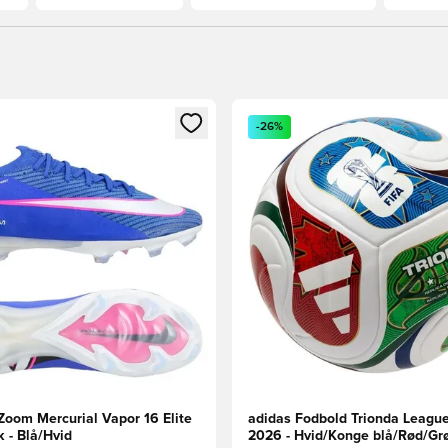
m medlem
Modal til at logge ind eller tilmelde dig som medlem
Åbner en Modal til at logge i
-26%
Zoom Mercurial Vapor 16 Elite
adidas Fodbold Trionda Leagu
 - Blå/Hvid
2026 - Hvid/Konge blå/Rød/Gr