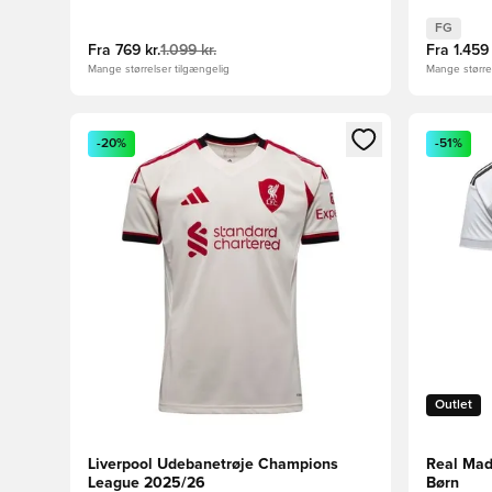
FG
Fra
769 kr.
1.099 kr.
Fra
1.459 
Mange størrelser tilgængelig
Mange størrel
Åbner en Modal til at logge ind eller tilmelde dig so
Åbner en 
-20%
-51%
Outlet
Liverpool Udebanetrøje Champions
Real Mad
League 2025/26
Børn