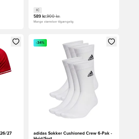
IC
589 kr.
900 kr.
Mange størrelser tilgængelig
nd eller tilmelde dig som medlem
Åbner en Modal til at logge ind eller tilmelde di
-34%
26/27
adidas Sokker Cushioned Crew 6-Pak -
Hvid/Sort