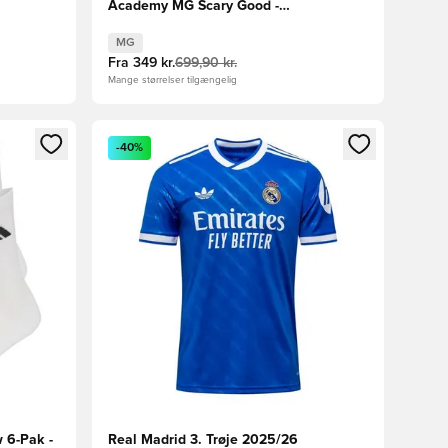
Academy MG Scary Good -
Pink/Sort/Orange
MG
Fra
349 kr.
699,90 kr.
Mange størrelser tilgængelig
nd eller tilmelde dig som medlem
Åbner en Modal til at logge ind eller tilmelde di
-40%
 6-Pak -
Real Madrid 3. Trøje 2025/26