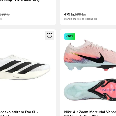
099 kr.
479 kr.
599 kr.
6½
Mange størrelser tilgængelig
m medlem
Modal til at logge ind eller tilmelde dig som medlem
Åbner en Modal til at logge i
-20%
øbesko adizero Evo SL -
Nike Air Zoom Mercurial Vapor 