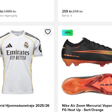
kr.
1.999 kr.
259 kr.
349 kr.
ser tilgængelig
Ball Sz. 5
m medlem
Modal til at logge ind eller tilmelde dig som medlem
Åbner en Modal til at logge i
-30%
rid Hjemmebanetrøje 2025/26
Nike Air Zoom Mercurial Vapor 
FG Heat Up - Sort/Orange