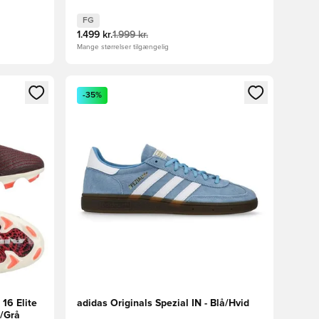
FG
1.499 kr.
1.999 kr.
Mange størrelser tilgængelig
nd eller tilmelde dig som medlem
Åbner en Modal til at logge ind eller tilmelde di
-35%
16 Elite
adidas Originals Spezial IN - Blå/Hvid
d/Grå