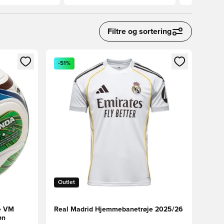
Filtre og sortering
nd eller tilmelde dig som medlem
Åbner en Modal til at logge ind eller tilmelde di
-51%
Outlet
e VM
Real Madrid Hjemmebanetrøje 2025/26
øn