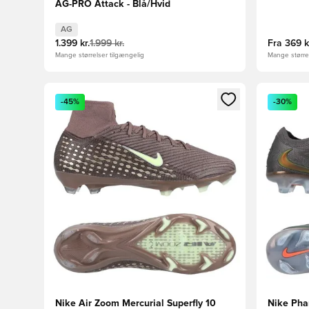
AG-PRO Attack - Blå/Hvid
AG
1.399 kr.
1.999 kr.
Fra
369 k
Mange størrelser tilgængelig
Mange størrel
Åbner en Modal til at logge ind eller tilmelde dig so
Åbner en 
-45%
-30%
Nike Air Zoom Mercurial Superfly 10
Nike Pha