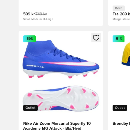
Børn
599 kr.
749 kr.
Fra
269 k
Small, Medium, X-Large
Mange størrel
Åbner en Modal til at logge ind eller tilmelde dig so
Åbner en 
-59%
-51%
Outlet
Outlet
Nike Air Zoom Mercurial Superfly 10
Brøndby 
Academy MG Attack - Blå/Hvid