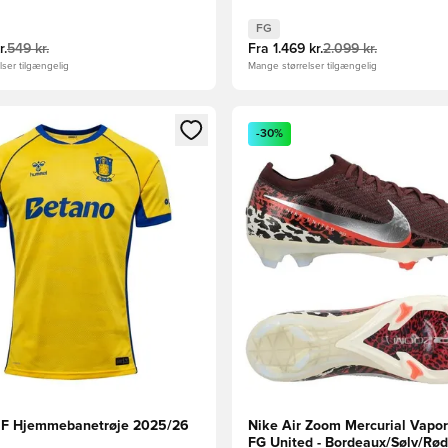
FG
r.
549 kr.
Fra
1.469 kr.
2.099 kr.
ser tilgængelig
Mange størrelser tilgængelig
m medlem
Modal til at logge ind eller tilmelde dig som medlem
Åbner en Modal til at logge i
-30%
IF Hjemmebanetrøje 2025/26
Nike Air Zoom Mercurial Vapor 
FG United - Bordeaux/Sølv/Rø