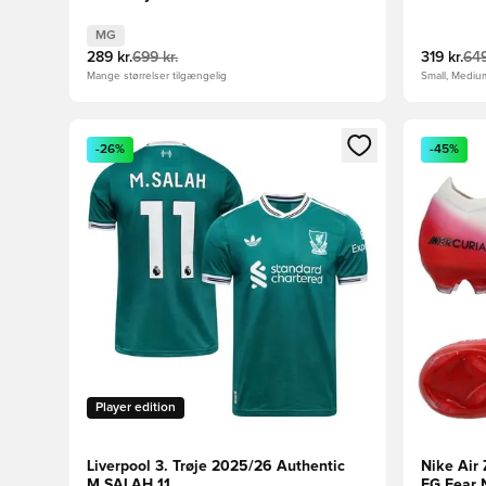
MG
289 kr.
699 kr.
319 kr.
649
Mange størrelser tilgængelig
Small, Mediu
Åbner en Modal til at logge ind eller tilmelde dig so
Åbner en 
-26%
-45%
Player edition
Liverpool 3. Trøje 2025/26 Authentic
Nike Air 
M.SALAH 11
FG Fear 