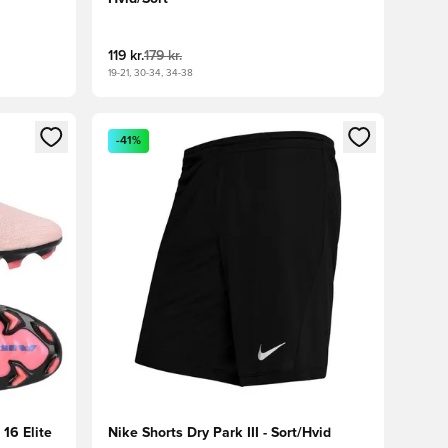
119 kr.
179 kr.
19-21, 30-34, 34-38
nd eller tilmelde dig som medlem
Åbner en Modal til at logge ind eller tilmelde di
-41%
16 Elite
Nike Shorts Dry Park III - Sort/Hvid