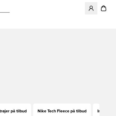
Åbner en Modal ti
røjer på tilbud
Nike Tech Fleece på tilbud
Indendørs