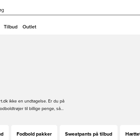
øg
Tilbud
Outlet
rt.dk ikke en undtagelse. Er du på
fodboldtrøjer til billige penge, så
 produkter på tilbud.
ud
Fodbold pakker
Sweatpants på tilbud
Hættet