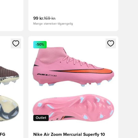
99 kr.
169 kr.
Mange størrelser tilgængelig
nd eller tilmelde dig som medlem
Åbner en Modal til at logge ind eller tilmelde di
-50%
Outlet
 FG
Nike Air Zoom Mercurial Superfly 10