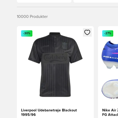
10000
Produkter
Åbner en Modal til at logge ind eller tilmelde dig so
Åbner en 
-30%
-27%
Liverpool Udebanetrøje Blackout
Nike Air 
1995/96
FG Attack