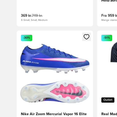
Hvid/Sor
369 kr.
749 kr.
Fra
959 k
X-Small, Small, Medium
Mange størrel
Åbner en Modal til at logge ind eller tilmelde dig so
Åbner en 
-30%
-51%
Outlet
Nike Air Zoom Mercurial Vapor 16 Elite
Real Mad