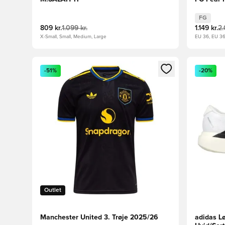
FG
809 kr.
1.099 kr.
1.149 kr.
2.
X-Small, Small, Medium, Large
EU 36, EU 3
Åbner en Modal til at logge ind eller tilmelde dig so
Åbner en 
-51%
-20%
Outlet
Manchester United 3. Trøje 2025/26
adidas L