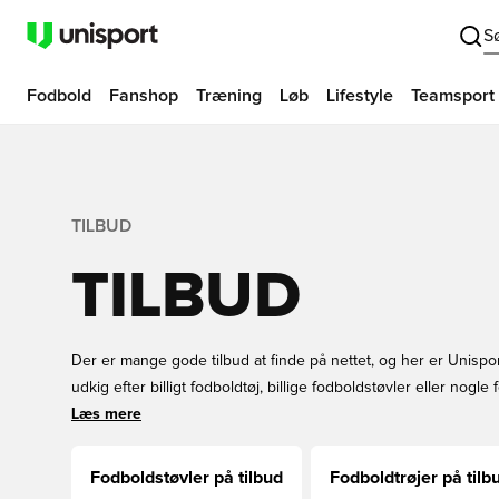
S
Fodbold
Fanshop
Træning
Løb
Lifestyle
Teamsport
TILBUD
TILBUD
Der er mange gode tilbud at finde på nettet, og her er Unispo
udkig efter billigt fodboldtøj, billige fodboldstøvler eller nogle 
finder du et stort udvalg ved at vælge webshoppen og gå efter
Læs mere
Fodboldstøvler på tilbud
Fodboldtrøjer på tilb