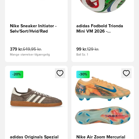
Nike Sneaker Initiator -
adidas Fodbold Trionda
Sølv/Sort/Hvid/Rød
Mini VM 2026 -
Hvid/Konge blå/Rød/Grøn
379 kr.
649,95 kr.
99 kr.
129 kr.
Mange størrelser tilgængelig
Ball Sz. 1
Åbner en Modal til at logge ind eller tilmelde dig som medle
Åbner en Modal til at logge i
-20%
-30%
adidas Originals Spezial
Nike Air Zoom Mercurial