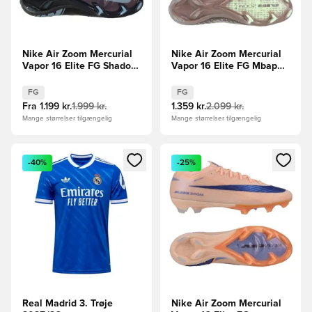
Nike Air Zoom Mercurial
Nike Air Zoom Mercurial
Vapor 16 Elite FG Shadow
Vapor 16 Elite FG Mbappé
- Sort/Blå
Personal Edition -
Brun/Sølv
FG
FG
Fra
1.199 kr.
1.999 kr.
1.359 kr.
2.099 kr.
Mange størrelser tilgængelig
Mange størrelser tilgængelig
Åbner en Modal til at logge ind eller tilmelde dig som medle
Åbner en Modal til at logge i
-40%
-25%
Real Madrid 3. Trøje
Nike Air Zoom Mercurial