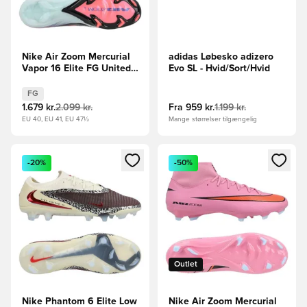
Nike Air Zoom Mercurial
adidas Løbesko adizero
Vapor 16 Elite FG United -
Evo SL - Hvid/Sort/Hvid
Pink/Blå
FG
1.679 kr.
2.099 kr.
Fra
959 kr.
1.199 kr.
EU 40, EU 41, EU 47½
Mange størrelser tilgængelig
Åbner en Modal til at logge ind eller tilmelde dig som medle
Åbner en Modal til at logge i
-20%
-50%
Outlet
Nike Phantom 6 Elite Low
Nike Air Zoom Mercurial