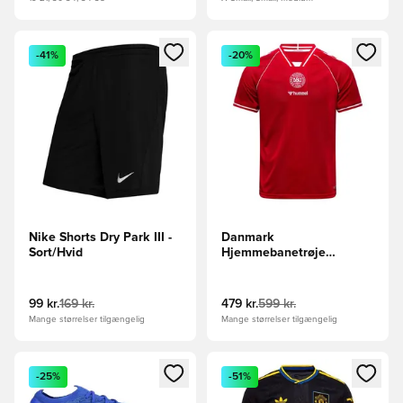
Åbner en Modal til at logge ind eller tilmelde dig som medle
Åbner en Modal til at logge i
-41%
-20%
Nike Shorts Dry Park III -
Danmark
Sort/Hvid
Hjemmebanetrøje
2026/27
99 kr.
169 kr.
479 kr.
599 kr.
Mange størrelser tilgængelig
Mange størrelser tilgængelig
Åbner en Modal til at logge ind eller tilmelde dig som medle
Åbner en Modal til at logge i
-25%
-51%