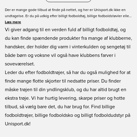
Der er mange gode tilbud at finde på nettet, og her er Unisport.dk ikke en
undtagelse. Er du på udkig efter billigt fodboldtøj, billige fodboldstøvler eller
nogle fodboldtrøjer til billige penge, så finder du et stort udvalg ved at vælge
Læs mere
webshoppen og gå efter produkter på tilbud.
Vi giver adgang til en verden fuld af billigt fodboldtøj, og
du kan finde spændende produkter fra mange af klubberne,
handsker, der holder dig varm i vinterkulden og sengetøj til
både børn og voksne vil også have klubbens farver i
soveværelset.
Leder du efter fodboldtrøjer, så har du også mulighed for at
finde mange flotte skjorter til nedsatte priser. Du finder
måske trøjen til din yndlingsklub, og du har altid brugt en
ekstra trøje. Vi har hurtig levering, skarpe priser og hotte
tilbud, så vælg bare det, du har brug for. Find billige
fodboldtrøjer, billige fodboldsko og billigt fodboldudstyr på
Unisport.dk!