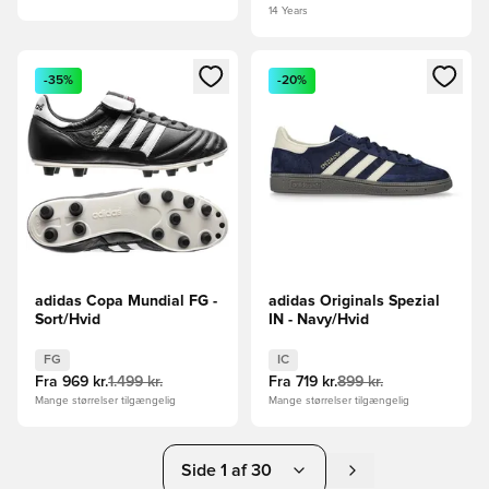
14 Years
Åbner en Modal til at logge ind eller tilmelde dig som medle
Åbner en Modal til at logge i
-35%
-20%
adidas Copa Mundial FG -
adidas Originals Spezial
Sort/Hvid
IN - Navy/Hvid
FG
IC
Fra
969 kr.
1.499 kr.
Fra
719 kr.
899 kr.
Mange størrelser tilgængelig
Mange størrelser tilgængelig
Side 1 af 30