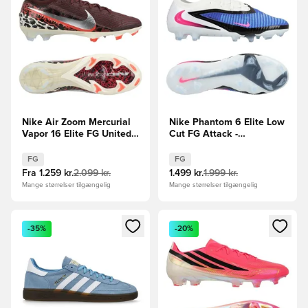
Nike Air Zoom Mercurial
Nike Phantom 6 Elite Low
Vapor 16 Elite FG United -
Cut FG Attack -
Bordeaux/Sølv/Rød/Grå
Blå/Pink/Hvid
FG
FG
Fra
1.259 kr.
2.099 kr.
1.499 kr.
1.999 kr.
Mange størrelser tilgængelig
Mange størrelser tilgængelig
Åbner en Modal til at logge ind eller tilmelde dig som medle
Åbner en Modal til at logge i
-35%
-20%