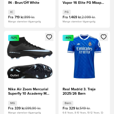
IN - Brun/Off White
Vapor 16 Elite FG Mbappé
Personal Edition -
Orange/Turkis/Grøn
IC
FG
Fra
719 kr.
899 kr.
Fra
1.469 kr.
2.099 kr.
Mange størrelser tilgængelig
Mange størrelser tilgængelig
Åbner en Modal til at logge ind eller tilmelde dig som medle
Åbner en Modal til at logge i
-52%
-40%
Outlet
Nike Air Zoom Mercurial
Real Madrid 3. Trøje
Superfly 10 Academy MG
2025/26 Børn
Shadow - Sort/Blå
MG
Børn
Fra
339 kr.
699,90 kr.
Fra
329 kr.
549 kr.
Mange størrelser tilgængelig
6-8 Years, 8-10 Years, 10-12 Years, 12-