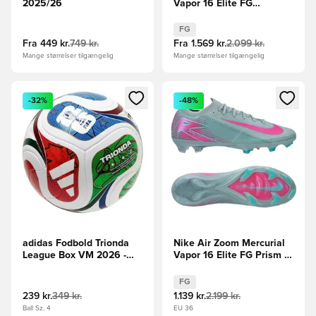
2025/26
Vapor 16 Elite FG
Showtime - Orange/Blå
FG
Fra
449 kr.
749 kr.
Fra
1.569 kr.
2.099 kr.
Mange størrelser tilgængelig
Mange størrelser tilgængelig
Åbner en Modal til at logge ind eller tilmelde dig som medle
Åbner en Modal til at logge i
-32%
-48%
adidas Fodbold Trionda
Nike Air Zoom Mercurial
League Box VM 2026 -
Vapor 16 Elite FG Prism -
Hvid/Konge blå/Rød/Grøn
Blå/Pink
FG
239 kr.
349 kr.
1.139 kr.
2.199 kr.
Ball Sz. 4
EU 36