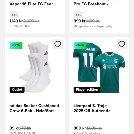
Vapor 16 Elite FG Fear
Pro FG Breakout -
Nothing - Hvid/Rød/Navy
Pink/Hvid/Sort
FG
FG
1.149 kr.
2.099 kr.
899 kr.
1.199 kr.
EU 36, EU 36½
Mange størrelser tilgængelig
Åbner en Modal til at logge ind eller tilmelde dig som medle
Åbner en Modal til at logge i
-50%
-26%
Outlet
Player edition
adidas Sokker Cushioned
Liverpool 3. Trøje
Crew 6-Pak - Hvid/Sort
2025/26 Authentic
M.SALAH 11
89 kr.
179 kr.
809 kr.
1.099 kr.
19-21, 30-34, 34-38
X-Small, Small, Medium