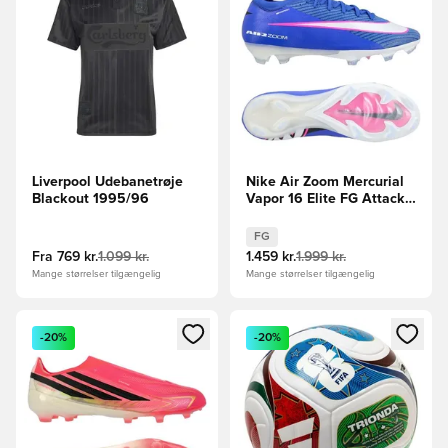
Liverpool Udebanetrøje
Nike Air Zoom Mercurial
Blackout 1995/96
Vapor 16 Elite FG Attack -
Blå/Hvid
FG
Fra
769 kr.
1.099 kr.
1.459 kr.
1.999 kr.
Mange størrelser tilgængelig
Mange størrelser tilgængelig
Åbner en Modal til at logge ind eller tilmelde dig som medle
Åbner en Modal til at logge i
-20%
-20%