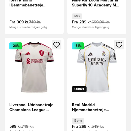
Real Madrid
Nike Air Zoom Mercurial
Hjemmebanetrøje
Superfly 10 Academy MG
2025/26
Attack - Blå/Hvid
MG
Fra
369 kr.
749 kr.
Fra
289 kr.
699,90 kr.
Mange størrelser tilgængelig
Mange størrelser tilgængelig
Åbner en Modal til at logge ind eller tilmelde dig som medle
Åbner en Modal til at logge i
-20%
-51%
Outlet
Liverpool Udebanetrøje
Real Madrid
Champions League
Hjemmebanetrøje
2025/26
2025/26 Børn
Børn
599 kr.
749 kr.
Fra
269 kr.
549 kr.