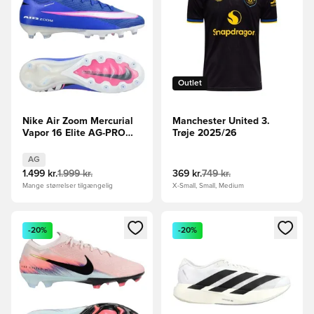
Outlet
Nike Air Zoom Mercurial
Manchester United 3.
Vapor 16 Elite AG-PRO
Trøje 2025/26
Attack - Blå/Hvid
AG
1.499 kr.
1.999 kr.
369 kr.
749 kr.
Mange størrelser tilgængelig
X-Small, Small, Medium
Åbner en Modal til at logge ind eller tilmelde dig som medle
Åbner en Modal til at logge i
-20%
-20%