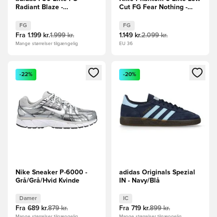
Radiant Blaze -
Cut FG Fear Nothing -
Lilla/Hvid/Grøn
Blå/Navy
FG
FG
Fra
1.199 kr.
1.999 kr.
1.149 kr.
2.099 kr.
Mange størrelser tilgængelig
EU 36
Åbner en Modal til at logge ind eller tilmelde dig som medle
Åbner en Modal til at logge i
-22%
-20%
Nike Sneaker P-6000 -
adidas Originals Spezial
Grå/Grå/Hvid Kvinde
IN - Navy/Blå
Damer
IC
Fra
689 kr.
879 kr.
Fra
719 kr.
899 kr.
Mange størrelser tilgængelig
Mange størrelser tilgængelig