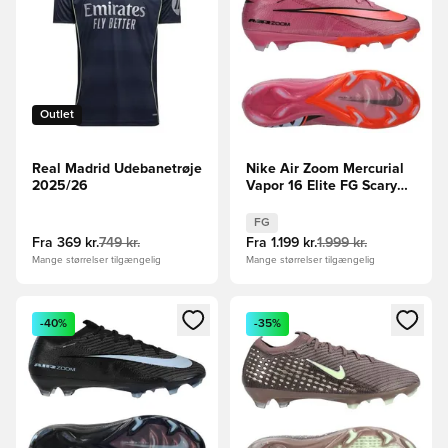
Outlet
Real Madrid Udebanetrøje
Nike Air Zoom Mercurial
2025/26
Vapor 16 Elite FG Scary
Good - Pink/Sort/Orange
FG
Fra
369 kr.
749 kr.
Fra
1.199 kr.
1.999 kr.
Mange størrelser tilgængelig
Mange størrelser tilgængelig
Åbner en Modal til at logge ind eller tilmelde dig som medle
Åbner en Modal til at logge i
-40%
-35%