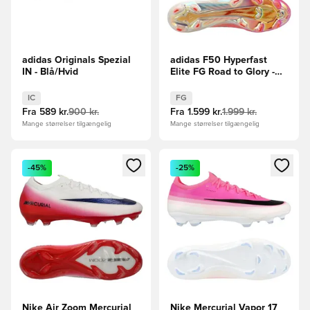
adidas Originals Spezial
adidas F50 Hyperfast
IN - Blå/Hvid
Elite FG Road to Glory -
Pink/Sort/Guld
IC
FG
Fra
589 kr.
900 kr.
Fra
1.599 kr.
1.999 kr.
Mange størrelser tilgængelig
Mange størrelser tilgængelig
Åbner en Modal til at logge ind eller tilmelde dig som medle
Åbner en Modal til at logge i
-45%
-25%
Nike Air Zoom Mercurial
Nike Mercurial Vapor 17