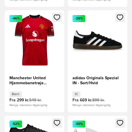
Åbner en Modal til at logge ind eller tilmelde dig som medle
Åbner en Modal til at logge i
-46%
-26%
Manchester United
adidas Originals Spezial
Hjemmebanetrøje
IN - Sort/Hvid
2025/26 Børn
Børn
IC
Fra
299 kr.
549 kr.
Fra
669 kr.
899 kr.
Mange størrelser tilgængelig
Mange størrelser tilgængelig
Åbner en Modal til at logge ind eller tilmelde dig som medle
Åbner en Modal til at logge i
-52%
-30%