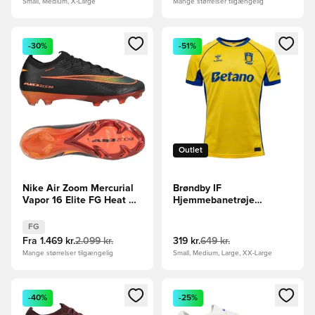
Small, Medium, X-Large
Mange størrelser tilgængelig
Åbner en Modal til at logge ind eller tilmelde dig som medle
Åbner en Modal til at logge i
-30%
-51%
Outlet
Nike Air Zoom Mercurial
Brøndby IF
Vapor 16 Elite FG Heat Up
Hjemmebanetrøje
- Sort/Orange
2025/26
FG
Fra
1.469 kr.
2.099 kr.
319 kr.
649 kr.
Mange størrelser tilgængelig
Small, Medium, Large, XX-Large
Åbner en Modal til at logge ind eller tilmelde dig som medle
Åbner en Modal til at logge i
-40%
-25%