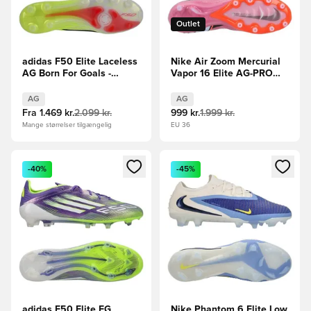
Outlet
adidas F50 Elite Laceless
Nike Air Zoom Mercurial
AG Born For Goals -
Vapor 16 Elite AG-PRO
Gul/Sort/Rød
Scary Good -
Pink/Sort/Orange
AG
AG
Fra
1.469 kr.
2.099 kr.
999 kr.
1.999 kr.
Mange størrelser tilgængelig
EU 36
Åbner en Modal til at logge ind eller tilmelde dig som medle
Åbner en Modal til at logge i
-40%
-45%
adidas F50 Elite FG
Nike Phantom 6 Elite Low