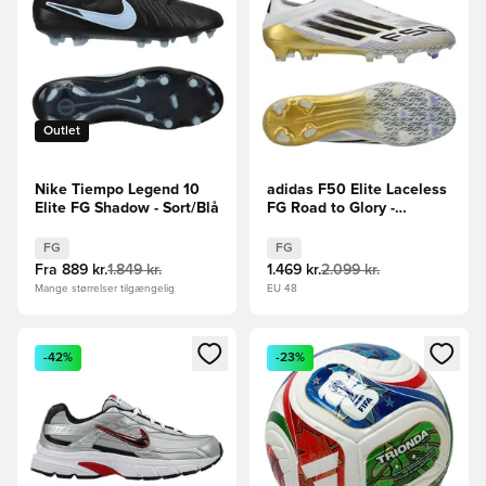
Outlet
Nike Tiempo Legend 10
adidas F50 Elite Laceless
Elite FG Shadow - Sort/Blå
FG Road to Glory -
Hvid/Sort/Guld
FG
FG
Fra
889 kr.
1.849 kr.
1.469 kr.
2.099 kr.
Mange størrelser tilgængelig
EU 48
Åbner en Modal til at logge ind eller tilmelde dig som medle
Åbner en Modal til at logge i
-42%
-23%