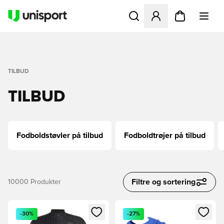
Åbner en Modal til at logge 
TILBUD
TILBUD
Fodboldstøvler på tilbud
Fodboldtrøjer på tilbud
Filtre og sortering
10000
Produkter
Åbner en Modal til at logge ind eller tilmelde dig som medle
Åbner en Modal til at logge i
-30%
-27%