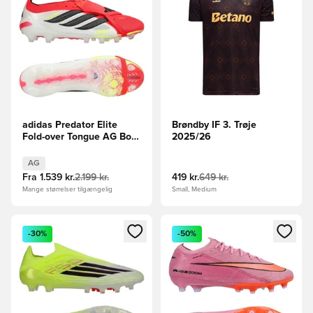
adidas Predator Elite
Brøndby IF 3. Trøje
Fold-over Tongue AG Born
2025/26
For Goals - Rød/Sort/Hvid
AG
Fra
1.539 kr.
2.199 kr.
419 kr.
649 kr.
Mange størrelser tilgængelig
Small, Medium
Åbner en Modal til at logge ind eller tilmelde dig som medle
Åbner en Modal til at logge i
-30%
-50%