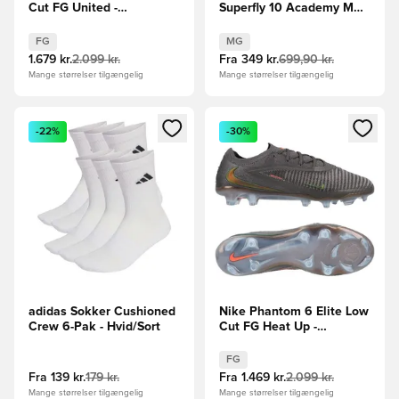
Cut FG United -
Superfly 10 Academy MG
Bordeaux/Rød/Grå
Scary Good -
Pink/Sort/Orange
FG
MG
1.679 kr.
2.099 kr.
Fra
349 kr.
699,90 kr.
Mange størrelser tilgængelig
Mange størrelser tilgængelig
Åbner en Modal til at logge ind eller tilmelde dig som medle
Åbner en Modal til at logge i
-22%
-30%
adidas Sokker Cushioned
Nike Phantom 6 Elite Low
Crew 6-Pak - Hvid/Sort
Cut FG Heat Up -
Grå/Orange/Sort
FG
Fra
139 kr.
179 kr.
Fra
1.469 kr.
2.099 kr.
Mange størrelser tilgængelig
Mange størrelser tilgængelig