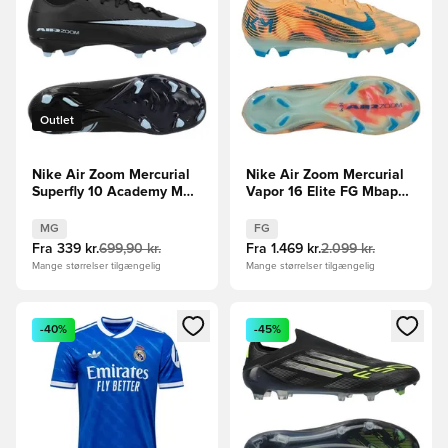
Outlet
Nike Air Zoom Mercurial
Nike Air Zoom Mercurial
Superfly 10 Academy MG
Vapor 16 Elite FG Mbappé
Shadow - Sort/Blå
Personal Edition -
Orange/Turkis/Grøn
MG
FG
Fra
339 kr.
699,90 kr.
Fra
1.469 kr.
2.099 kr.
Mange størrelser tilgængelig
Mange størrelser tilgængelig
Åbner en Modal til at logge ind eller tilmelde dig som medle
Åbner en Modal til at logge i
-40%
-45%