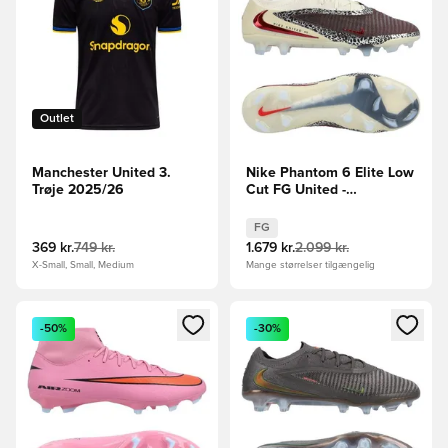
Outlet
Manchester United 3.
Nike Phantom 6 Elite Low
Trøje 2025/26
Cut FG United -
Bordeaux/Rød/Grå
FG
369 kr.
749 kr.
1.679 kr.
2.099 kr.
X-Small, Small, Medium
Mange størrelser tilgængelig
Åbner en Modal til at logge ind eller tilmelde dig som medle
Åbner en Modal til at logge i
-50%
-30%