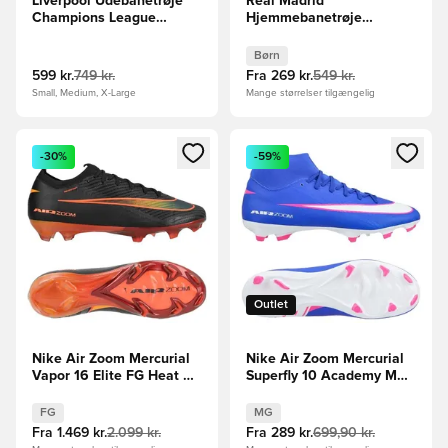
Liverpool Udebanetrøje
Real Madrid
Champions League
Hjemmebanetrøje
2025/26
2025/26 Børn
Børn
599 kr.
749 kr.
Fra
269 kr.
549 kr.
Small, Medium, X-Large
Mange størrelser tilgængelig
Åbner en Modal til at logge ind eller tilmelde dig som medle
Åbner en Modal til at logge i
-30%
-59%
Outlet
Nike Air Zoom Mercurial
Nike Air Zoom Mercurial
Vapor 16 Elite FG Heat Up
Superfly 10 Academy MG
- Sort/Orange
Attack - Blå/Hvid
FG
MG
Fra
1.469 kr.
2.099 kr.
Fra
289 kr.
699,90 kr.