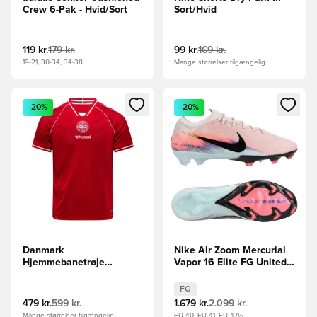
Crew 6-Pak - Hvid/Sort
Sort/Hvid
119 kr.
179 kr.
99 kr.
169 kr.
19-21, 30-34, 34-38
Mange størrelser tilgængelig
Åbner en Modal til at logge ind eller tilmelde dig som medle
Åbner en Modal til at logge i
-20%
-20%
Danmark
Nike Air Zoom Mercurial
Hjemmebanetrøje
Vapor 16 Elite FG United -
2026/27
Pink/Blå
FG
479 kr.
599 kr.
1.679 kr.
2.099 kr.
Mange størrelser tilgængelig
EU 40, EU 41, EU 47½