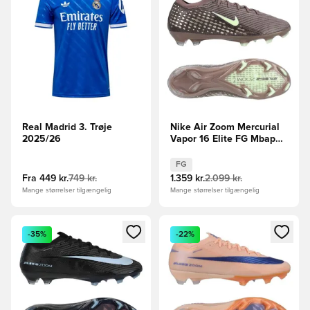
Real Madrid 3. Trøje
Nike Air Zoom Mercurial
2025/26
Vapor 16 Elite FG Mbappé
Personal Edition -
Brun/Sølv
FG
Fra
449 kr.
749 kr.
1.359 kr.
2.099 kr.
Mange størrelser tilgængelig
Mange størrelser tilgængelig
Åbner en Modal til at logge ind eller tilmelde dig som medle
Åbner en Modal til at logge i
-35%
-22%