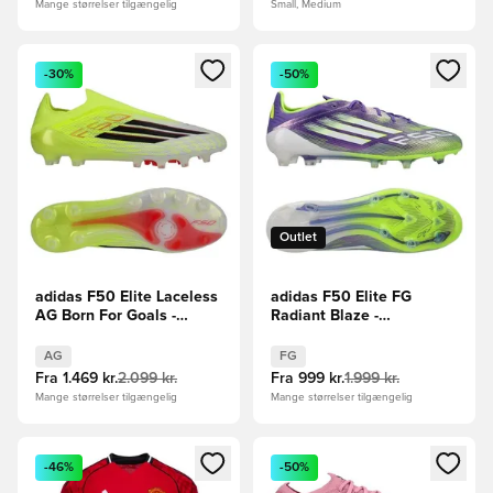
Mange størrelser tilgængelig
Small, Medium
Åbner en Modal til at logge ind eller tilmelde dig som medle
Åbner en Modal til at logge i
-30%
-50%
Outlet
adidas F50 Elite Laceless
adidas F50 Elite FG
AG Born For Goals -
Radiant Blaze -
Gul/Sort/Rød
Lilla/Hvid/Grøn
AG
FG
Fra
1.469 kr.
2.099 kr.
Fra
999 kr.
1.999 kr.
Mange størrelser tilgængelig
Mange størrelser tilgængelig
Åbner en Modal til at logge ind eller tilmelde dig som medle
Åbner en Modal til at logge i
-46%
-50%