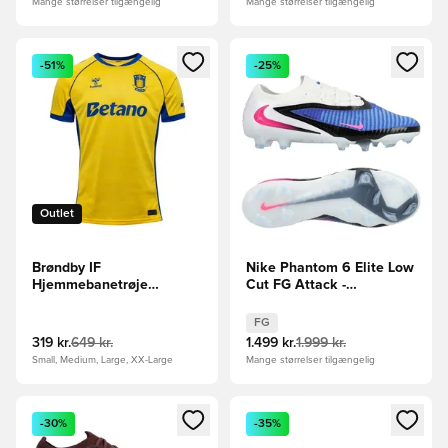
Mange størrelser tilgængelig
Mange størrelser tilgængelig
Åbner en Modal til at logge ind eller tilmelde dig som medle
Åbner en Modal til at logge i
-51%
-25%
Outlet
Brøndby IF
Nike Phantom 6 Elite Low
Hjemmebanetrøje
Cut FG Attack -
2025/26
Blå/Pink/Hvid
FG
319 kr.
649 kr.
1.499 kr.
1.999 kr.
Small, Medium, Large, XX-Large
Mange størrelser tilgængelig
Åbner en Modal til at logge ind eller tilmelde dig som medle
Åbner en Modal til at logge i
-30%
-35%