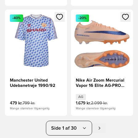
Åbner en Modal til at logge ind eller tilmelde dig som medle
Åbner en Modal til at logge i
-40%
-20%
Manchester United
Nike Air Zoom Mercurial
Udebanetrøje 1990/92
Vapor 16 Elite AG-PRO
Showtime - Orange/Blå
AG
479 kr.
799 kr.
1.679 kr.
2.099 kr.
Mange størrelser tilgængelig
Mange størrelser tilgængelig
Side 1 af 30