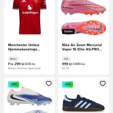
Outlet
Manchester United
Nike Air Zoom Mercurial
Hjemmebanetrøje
Vapor 16 Elite AG-PRO
2025/26 Børn
Scary Good -
Pink/Sort/Orange
Børn
AG
Fra
299 kr.
549 kr.
999 kr.
1.999 kr.
Mange størrelser tilgængelig
EU 36
Åbner en Modal til at logge ind eller tilmelde dig som medle
Åbner en Modal til at logge i
-20%
-20%