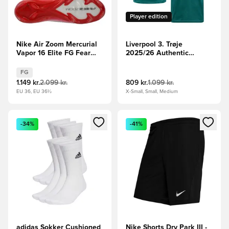
Player edition
Nike Air Zoom Mercurial
Liverpool 3. Trøje
Vapor 16 Elite FG Fear
2025/26 Authentic
Nothing - Hvid/Rød/Navy
M.SALAH 11
FG
1.149 kr.
2.099 kr.
809 kr.
1.099 kr.
EU 36, EU 36½
X-Small, Small, Medium
Åbner en Modal til at logge ind eller tilmelde dig som medle
Åbner en Modal til at logge i
-34%
-41%
adidas Sokker Cushioned
Nike Shorts Dry Park III -