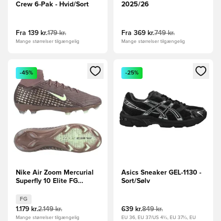
Crew 6-Pak - Hvid/Sort
2025/26
Fra
139 kr.
179 kr.
Fra
369 kr.
749 kr.
Mange størrelser tilgængelig
Mange størrelser tilgængelig
Åbner en Modal til at logge ind eller tilmelde dig som medle
Åbner en Modal til at logge i
-45%
-25%
Nike Air Zoom Mercurial
Asics Sneaker GEL-1130 -
Superfly 10 Elite FG
Sort/Sølv
Mbappé Personal Edition -
Brun/Sølv
FG
1.179 kr.
2.149 kr.
639 kr.
849 kr.
Mange størrelser tilgængelig
EU 36, EU 37/US 4½, EU 37½, EU