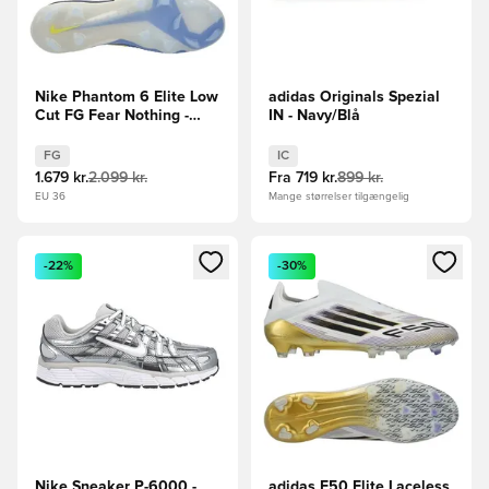
Nike Phantom 6 Elite Low
adidas Originals Spezial
Cut FG Fear Nothing -
IN - Navy/Blå
Blå/Navy
FG
IC
1.679 kr.
2.099 kr.
Fra
719 kr.
899 kr.
EU 36
Mange størrelser tilgængelig
Åbner en Modal til at logge ind eller tilmelde dig som medle
Åbner en Modal til at logge i
-22%
-30%
Nike Sneaker P-6000 -
adidas F50 Elite Laceless