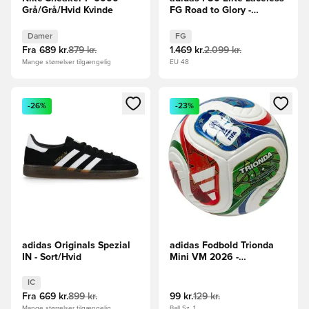
Grå/Grå/Hvid Kvinde
FG Road to Glory -
Hvid/Sort/Guld
Damer
FG
Fra
689 kr.
879 kr.
1.469 kr.
2.099 kr.
Mange størrelser tilgængelig
EU 48
Åbner en Modal til at logge ind eller tilmelde dig som medle
Åbner en Modal til at logge i
-26%
-23%
adidas Originals Spezial
adidas Fodbold Trionda
IN - Sort/Hvid
Mini VM 2026 -
Hvid/Konge blå/Rød/Grøn
IC
Fra
669 kr.
899 kr.
99 kr.
129 kr.
Mange størrelser tilgængelig
Ball Sz. 1