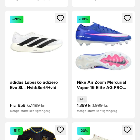
Åbner en Modal til at logge ind eller tilmelde dig som medle
Åbner en Modal til at logge i
-20%
-30%
adidas Løbesko adizero
Nike Air Zoom Mercurial
Evo SL - Hvid/Sort/Hvid
Vapor 16 Elite AG-PRO
Attack - Blå/Hvid
AG
Fra
959 kr.
1.199 kr.
1.399 kr.
1.999 kr.
Mange størrelser tilgængelig
Mange størrelser tilgængelig
Åbner en Modal til at logge ind eller tilmelde dig som medle
Åbner en Modal til at logge i
-51%
-20%