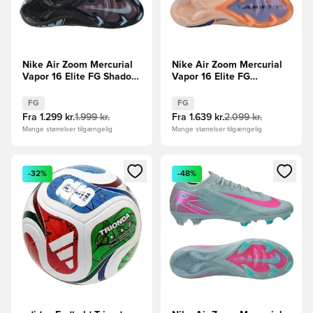
Nike Air Zoom Mercurial
Nike Air Zoom Mercurial
Vapor 16 Elite FG Shadow
Vapor 16 Elite FG
- Sort/Blå
Showtime - Orange/Blå
FG
FG
Fra
1.299 kr.
1.999 kr.
Fra
1.639 kr.
2.099 kr.
Mange størrelser tilgængelig
Mange størrelser tilgængelig
Åbner en Modal til at logge ind eller tilmelde dig som medle
Åbner en Modal til at logge i
-32%
-48%