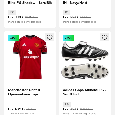
Elite FG Shadow - Sort/Blå
IN - Navy/Hvid
FG
IC
Fra
889 kr.
1.849 kr.
Fra
669 kr.
899 kr.
Mange størrelser tilgængelig
Mange størrelser tilgængelig
Åbner en Modal til at logge ind eller tilmelde dig som medle
Åbner en Modal til at logge i
-45%
-35%
Manchester United
adidas Copa Mundial FG -
Hjemmebanetrøje
Sort/Hvid
2025/26
FG
Fra
409 kr.
749 kr.
Fra
969 kr.
1.499 kr.
X-Small, Small, Medium
Mange størrelser tilgængelig