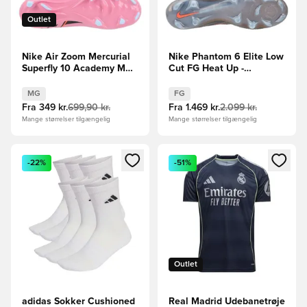
Outlet
Nike Air Zoom Mercurial
Nike Phantom 6 Elite Low
Superfly 10 Academy MG
Cut FG Heat Up -
Scary Good -
Grå/Orange/Sort
Pink/Sort/Orange
MG
FG
Fra
349 kr.
699,90 kr.
Fra
1.469 kr.
2.099 kr.
Mange størrelser tilgængelig
Mange størrelser tilgængelig
Åbner en Modal til at logge ind eller tilmelde dig som medle
Åbner en Modal til at logge i
-22%
-51%
Outlet
adidas Sokker Cushioned
Real Madrid Udebanetrøje