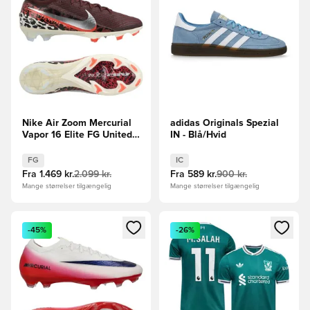
Nike Air Zoom Mercurial
adidas Originals Spezial
Vapor 16 Elite FG United -
IN - Blå/Hvid
Bordeaux/Sølv/Rød/Grå
FG
IC
Fra
1.469 kr.
2.099 kr.
Fra
589 kr.
900 kr.
Mange størrelser tilgængelig
Mange størrelser tilgængelig
Åbner en Modal til at logge ind eller tilmelde dig som medle
Åbner en Modal til at logge i
-45%
-26%