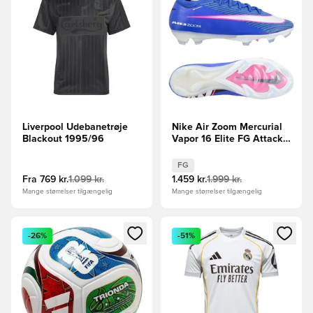
Liverpool Udebanetrøje
Nike Air Zoom Mercurial
Blackout 1995/96
Vapor 16 Elite FG Attack -
Blå/Hvid
FG
Fra
769 kr.
1.099 kr.
1.459 kr.
1.999 kr.
Mange størrelser tilgængelig
Mange størrelser tilgængelig
Åbner en Modal til at logge ind eller tilmelde dig som medle
Åbner en Modal til at logge i
-26%
-51%