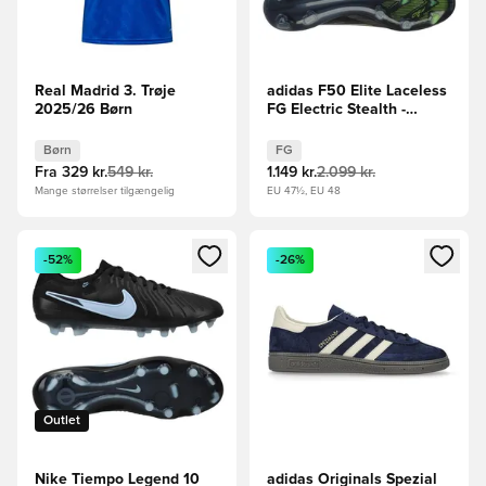
Real Madrid 3. Trøje
adidas F50 Elite Laceless
2025/26 Børn
FG Electric Stealth -
Sort/Sølv/Grøn
Børn
FG
Fra
329 kr.
549 kr.
1.149 kr.
2.099 kr.
Mange størrelser tilgængelig
EU 47½, EU 48
Åbner en Modal til at logge ind eller tilmelde dig som medle
Åbner en Modal til at logge i
-52%
-26%
Outlet
Nike Tiempo Legend 10
adidas Originals Spezial