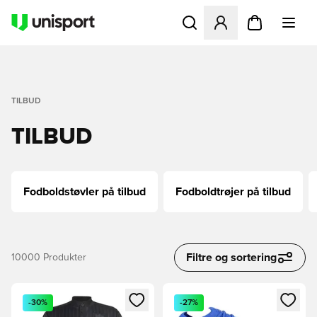
Åbner en Modal til at logge 
TILBUD
TILBUD
Fodboldstøvler på tilbud
Fodboldtrøjer på tilbud
Filtre og sortering
10000
Produkter
Åbner en Modal til at logge ind eller tilmelde dig som medle
Åbner en Modal til at logge i
-30%
-27%