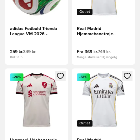
Outlet
adidas Fodbold Trionda
Real Madrid
League VM 2026 -
Hjemmebanetrøje
Hvid/Konge blå/Rød/Grøn
2025/26
259 kr.
349 kr.
Fra
369 kr.
749 kr.
Ball Sz. 5
Mange størrelser tilgængelig
Åbner en Modal til at logge ind eller tilmelde dig som medle
Åbner en Modal til at logge i
-20%
-51%
Outlet