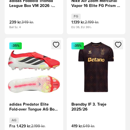
adidas Fodbold Trionda
Nike Air Zoom Mercurial
League Box VM 2026 -
Vapor 16 Elite FG Prism -
Hvid/Konge blå/Rød/Grøn
Blå/Pink
FG
239 kr.
349 kr.
1.139 kr.
2.199 kr.
Ball Sz. 4
EU 36, EU 36½
Åbner en Modal til at logge ind eller tilmelde dig som medle
Åbner en Modal til at logge i
-35%
-35%
adidas Predator Elite
Brøndby IF 3. Trøje
Fold-over Tongue AG Born
2025/26
For Goals - Rød/Sort/Hvid
AG
Fra
1.429 kr.
2.199 kr.
419 kr.
649 kr.