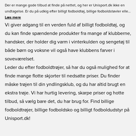
Der er mange gode tilbud at finde på nettet, og her er Unisport.dk ikke en
undtagelse. Er du på udkig efter billigt fodboldtøj, billige fodboldstøvler eller
nogle fodboldtrøjer til billige penge, så finder du et stort udvalg ved at vælge
Læs mere
webshoppen og gå efter produkter på tilbud.
Vi giver adgang til en verden fuld af billigt fodboldtøj, og
du kan finde spændende produkter fra mange af klubberne,
handsker, der holder dig varm i vinterkulden og sengetøj til
både børn og voksne vil også have klubbens farver i
soveværelset.
Leder du efter fodboldtrøjer, så har du også mulighed for at
finde mange flotte skjorter til nedsatte priser. Du finder
måske trøjen til din yndlingsklub, og du har altid brugt en
ekstra trøje. Vi har hurtig levering, skarpe priser og hotte
tilbud, så vælg bare det, du har brug for. Find billige
fodboldtrøjer, billige fodboldsko og billigt fodboldudstyr på
Unisport.dk!