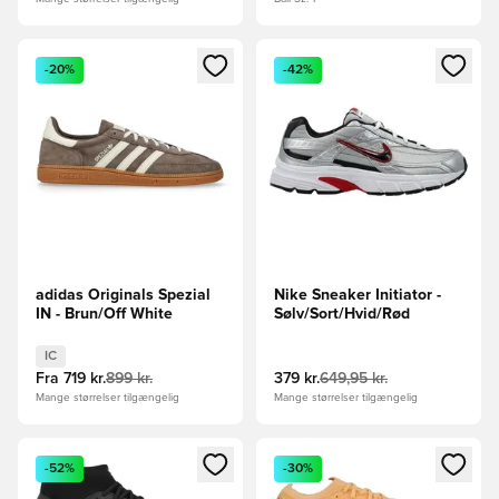
Åbner en Modal til at logge ind eller tilmelde dig som medle
Åbner en Modal til at logge i
-20%
-42%
adidas Originals Spezial
Nike Sneaker Initiator -
IN - Brun/Off White
Sølv/Sort/Hvid/Rød
IC
Fra
719 kr.
899 kr.
379 kr.
649,95 kr.
Mange størrelser tilgængelig
Mange størrelser tilgængelig
Åbner en Modal til at logge ind eller tilmelde dig som medle
Åbner en Modal til at logge i
-52%
-30%