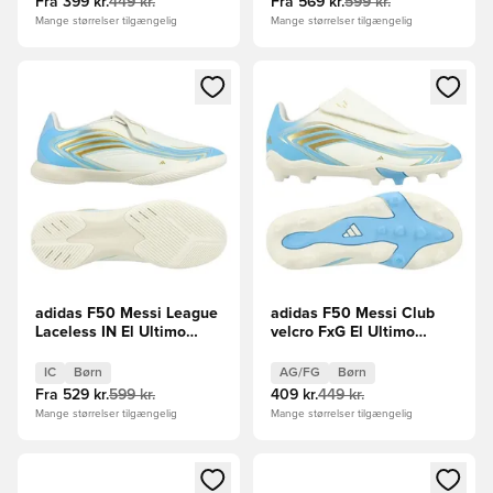
Fra
399 kr.
449 kr.
Fra
569 kr.
599 kr.
Mange størrelser tilgængelig
Mange størrelser tilgængelig
Åbner en Modal til at logge ind eller tilmelde dig som medle
Åbner en Modal til at logge i
adidas F50 Messi League
adidas F50 Messi Club
Laceless IN El Ultimo
velcro FxG El Ultimo
Tango - Hvid/Blå/Blå Børn
Tango - Hvid/Blå/Blå Børn
IC
Børn
AG/FG
Børn
Fra
529 kr.
599 kr.
409 kr.
449 kr.
Mange størrelser tilgængelig
Mange størrelser tilgængelig
Åbner en Modal til at logge ind eller tilmelde dig som medle
Åbner en Modal til at logge i