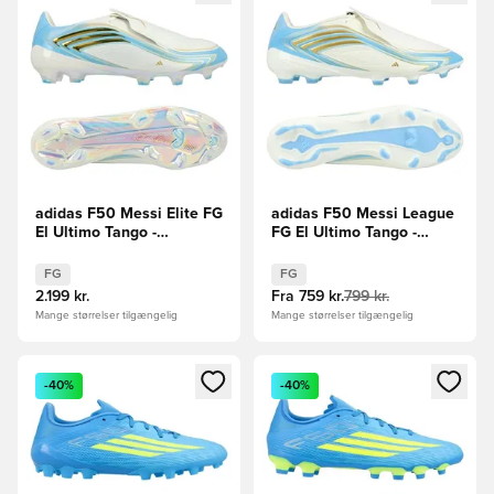
adidas F50 Messi Elite FG
adidas F50 Messi League
El Ultimo Tango -
FG El Ultimo Tango -
Hvid/Blå/Blå
Hvid/Blå/Blå
FG
FG
2.199 kr.
Fra
759 kr.
799 kr.
Mange størrelser tilgængelig
Mange størrelser tilgængelig
Åbner en Modal til at logge ind eller tilmelde dig som medle
Åbner en Modal til at logge i
-40%
-40%