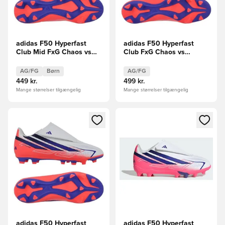
adidas F50 Hyperfast
adidas F50 Hyperfast
Club Mid FxG Chaos vs
Club FxG Chaos vs
Control Børn
Control
AG/FG
Børn
AG/FG
449 kr.
499 kr.
Mange størrelser tilgængelig
Mange størrelser tilgængelig
Åbner en Modal til at logge ind eller tilmelde dig som medle
Åbner en Modal til at logge i
adidas F50 Hyperfast
adidas F50 Hyperfast