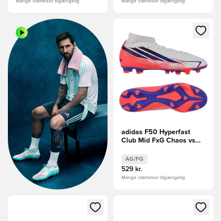
Mange størrelser tilgængelig
Mange størrelser tilgængelig
Åbner en Modal til at logge i
adidas F50 Hyperfast
Club Mid FxG Chaos vs
Control
AG/FG
529 kr.
Mange størrelser tilgængelig
Åbner en Modal til at logge ind eller tilmelde dig som medle
Åbner en Modal til at logge i