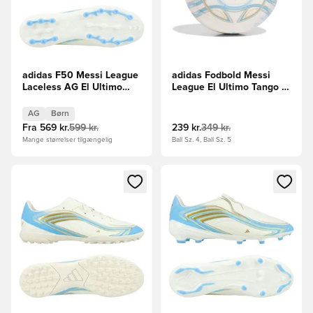
adidas F50 Messi League
adidas Fodbold Messi
Laceless AG El Ultimo
League El Ultimo Tango -
Tango - Hvid/Blå/Blå Børn
Hvid/Blå/Blå
AG
Børn
Fra
569 kr.
599 kr.
239 kr.
349 kr.
Mange størrelser tilgængelig
Ball Sz. 4, Ball Sz. 5
Åbner en Modal til at logge ind eller tilmelde dig som medle
Åbner en Modal til at logge i