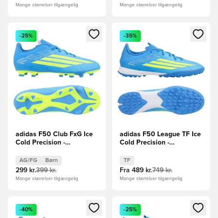
Mange størrelser tilgængelig
Mange størrelser tilgængelig
Åbner en Modal til at logge ind eller tilmelde dig som medle
Åbner en Modal til at logge i
-25%
-35%
adidas F50 Club FxG Ice
adidas F50 League TF Ice
Cold Precision -
Cold Precision -
Blå/Gul/Lyseblå Børn
Blå/Gul/Lyseblå
AG/FG
Børn
TF
299 kr.
399 kr.
Fra
489 kr.
749 kr.
Mange størrelser tilgængelig
Mange størrelser tilgængelig
Åbner en Modal til at logge ind eller tilmelde dig som medle
Åbner en Modal til at logge i
-40%
-25%