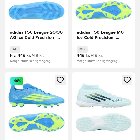
adidas F50 League 2G/3G
adidas F50 League MG
AG Ice Cold Precision -
Ice Cold Precision -
Blå/Gul/Lyseblå
Blå/Gul/Lyseblå
AG
MG
Fra
449 kr.
749 kr.
449 kr.
749 kr.
Mange størrelser tilgængelig
Mange størrelser tilgængelig
Åbner en Modal til at logge ind eller tilmelde dig som medle
Åbner en Modal til at logge i
-40%