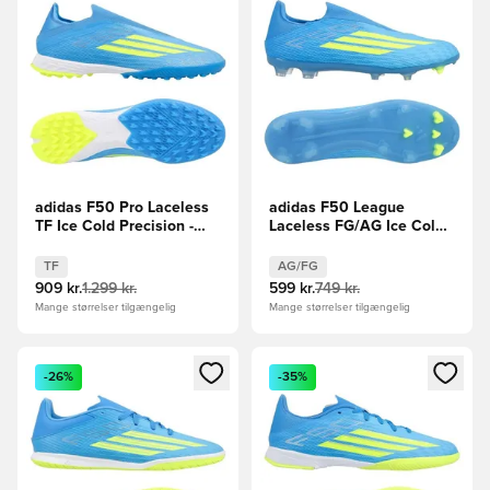
adidas F50 Pro Laceless
adidas F50 League
TF Ice Cold Precision -
Laceless FG/AG Ice Cold
Blå/Gul/Lyseblå
Precision -
Blå/Gul/Lyseblå
TF
AG/FG
909 kr.
1.299 kr.
599 kr.
749 kr.
Mange størrelser tilgængelig
Mange størrelser tilgængelig
Åbner en Modal til at logge ind eller tilmelde dig som medle
Åbner en Modal til at logge i
-26%
-35%