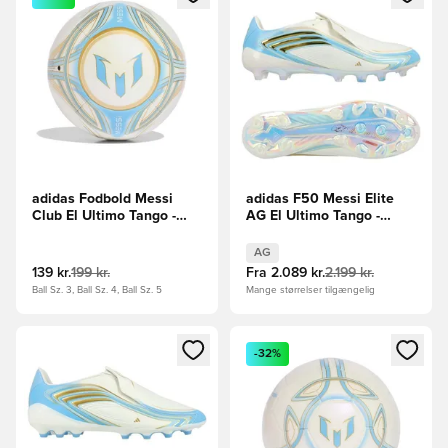
adidas Fodbold Messi
adidas F50 Messi Elite
Club El Ultimo Tango -
AG El Ultimo Tango -
Hvid/Blå/Blå
Hvid/Blå/Blå
AG
139 kr.
199 kr.
Fra
2.089 kr.
2.199 kr.
Ball Sz. 3, Ball Sz. 4, Ball Sz. 5
Mange størrelser tilgængelig
Åbner en Modal til at logge ind eller tilmelde dig som medle
Åbner en Modal til at logge i
-32%