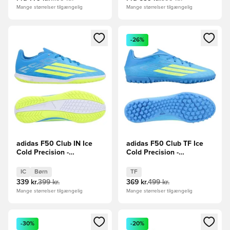
Mange størrelser tilgængelig
Mange størrelser tilgængelig
Åbner en Modal til at logge ind eller tilmelde dig som medle
Åbner en Modal til at logge i
-26%
adidas F50 Club IN Ice
adidas F50 Club TF Ice
Cold Precision -
Cold Precision -
Blå/Gul/Lyseblå Børn
Blå/Gul/Lyseblå
IC
Børn
TF
339 kr.
399 kr.
369 kr.
499 kr.
Mange størrelser tilgængelig
Mange størrelser tilgængelig
Åbner en Modal til at logge ind eller tilmelde dig som medle
Åbner en Modal til at logge i
-30%
-20%