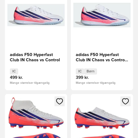
adidas F50 Hyperfast
adidas F50 Hyperfast
Club IN Chaos vs Control
Club IN Chaos vs Control
Børn
IC
IC
Børn
499 kr.
399 kr.
Mange størrelser tilgængelig
Mange størrelser tilgængelig
Åbner en Modal til at logge ind eller tilmelde dig som medle
Åbner en Modal til at logge i