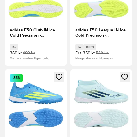
adidas F50 Club IN Ice
adidas F50 League IN Ice
Cold Precision -
Cold Precision -
Grøn/Gul/Lyseblå
Blå/Gul/Lyseblå Børn
IC
IC
Børn
369 kr.
499 kr.
Fra
359 kr.
549 kr.
Mange størrelser tilgængelig
Mange størrelser tilgængelig
Åbner en Modal til at logge ind eller tilmelde dig som medle
Åbner en Modal til at logge i
-35%