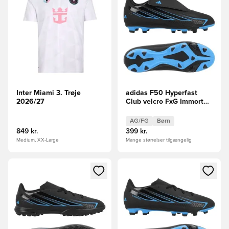
Inter Miami 3. Trøje
adidas F50 Hyperfast
2026/27
Club velcro FxG Immortal
DNA Børn
AG/FG
Børn
849 kr.
399 kr.
Medium, XX-Large
Mange størrelser tilgængelig
Åbner en Modal til at logge ind eller tilmelde dig som medle
Åbner en Modal til at logge i