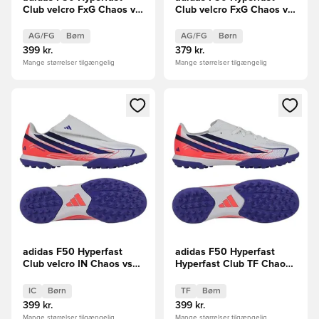
Club velcro FxG Chaos vs
Club velcro FxG Chaos vs
Control Børn
Control Børn
AG/FG
Børn
AG/FG
Børn
399 kr.
379 kr.
Mange størrelser tilgængelig
Mange størrelser tilgængelig
Åbner en Modal til at logge ind eller tilmelde dig som medle
Åbner en Modal til at logge i
adidas F50 Hyperfast
adidas F50 Hyperfast
Club velcro IN Chaos vs
Hyperfast Club TF Chaos
Control Børn
vs Control Børn
IC
Børn
TF
Børn
399 kr.
399 kr.
Mange størrelser tilgængelig
Mange størrelser tilgængelig