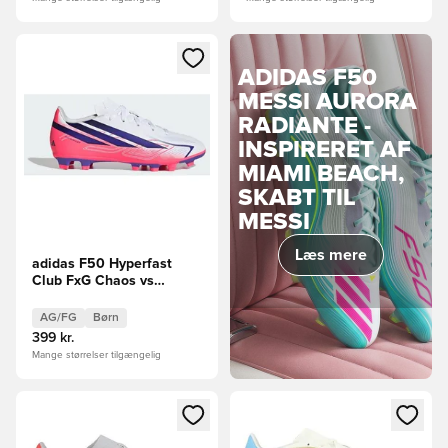
Åbner en Modal til at logge ind eller tilmelde dig som medle
ADIDAS F50
MESSI AURORA
RADIANTE -
INSPIRERET AF
MIAMI BEACH,
SKABT TIL
MESSI
Læs mere
adidas F50 Hyperfast
Club FxG Chaos vs
Control Børn
AG/FG
Børn
399 kr.
Mange størrelser tilgængelig
Åbner en Modal til at logge ind eller tilmelde dig som medle
Åbner en Modal til at logge i