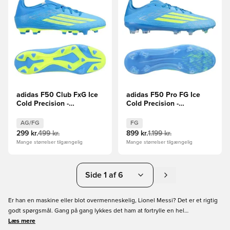
adidas F50 Club FxG Ice
adidas F50 Pro FG Ice
Cold Precision -
Cold Precision -
Blå/Gul/Lyseblå
Blå/Gul/Lyseblå
AG/FG
FG
299 kr.
499 kr.
899 kr.
1.199 kr.
Mange størrelser tilgængelig
Mange størrelser tilgængelig
Side 1 af 6
Er han en maskine eller blot overmenneskelig, Lionel Messi? Det er et rigtig
godt spørgsmål. Gang på gang lykkes det ham at fortrylle en hel
fodboldverden med sine evner og det er absolut ingen overdrivelse, at sige
Læs mere