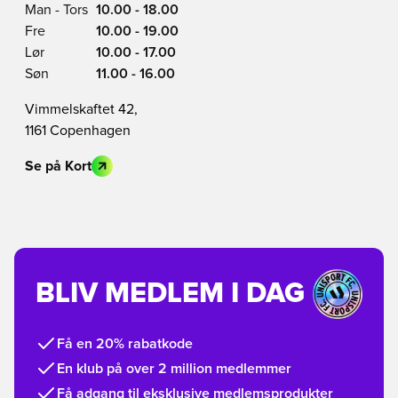
Man - Tors
10.00 - 18.00
Fre
10.00 - 19.00
Lør
10.00 - 17.00
Søn
11.00 - 16.00
Vimmelskaftet 42,
1161 Copenhagen
Se på Kort
BLIV MEDLEM I DAG
Få en 20% rabatkode
En klub på over 2 million medlemmer
Få adgang til eksklusive medlemsprodukter