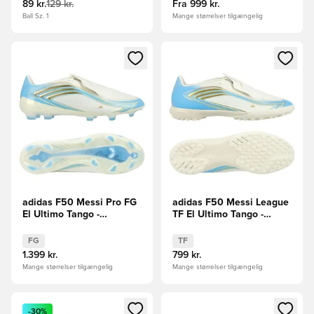
89 kr.
129 kr.
Fra
999 kr.
Ball Sz. 1
Mange størrelser tilgængelig
Åbner en Modal til at logge ind eller tilmelde dig som medle
Åbner en Modal til at logge i
adidas F50 Messi Pro FG
adidas F50 Messi League
El Ultimo Tango -
TF El Ultimo Tango -
Hvid/Blå/Blå
Hvid/Blå/Blå
FG
TF
1.399 kr.
799 kr.
Mange størrelser tilgængelig
Mange størrelser tilgængelig
Åbner en Modal til at logge ind eller tilmelde dig som medle
Åbner en Modal til at logge i
-30%