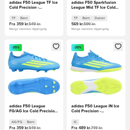
adidas F50 League TF Ice
adidas F50 Sparkfusion
Cold Precision -
League Mid TF Ice Cold
Blå/Gul/Lyseblå Børn
Precision -
Lyseblå/Hvid/Gul Pige
TF
Børn
TF
Børn
Damer
Fra
359 kr.
549 kr.
569 kr.
599 kr.
Mange størrelser tilgængelig
Mange størrelser tilgængelig
Åbner en Modal til at logge ind eller tilmelde dig som medle
Åbner en Modal til at logge i
-35%
-35%
adidas F50 League
adidas F50 League IN Ice
FG/AG Ice Cold Precision
Cold Precision -
- Blå/Gul/Lyseblå Børn
Blå/Gul/Lyseblå
AG/FG
Børn
IC
Fra
359 kr.
549 kr.
Fra
489 kr.
749 kr.