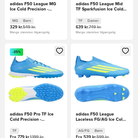
adidas F50 League MG
adidas F50 League Mid
Ice Cold Precision -
TF Sparkfusion Ice Cold
Blå/Gul/Lyseblå Børn
Precision -
Lyseblå/Hvid/Gul Kvinde
MG
Børn
TF
Damer
329 kr.
549 kr.
639 kr.
749 kr.
Mange størrelser tilgængelig
Mange størrelser tilgængelig
Åbner en Modal til at logge ind eller tilmelde dig som medle
Åbner en Modal til at logge i
-35%
adidas F50 Pro TF Ice
adidas F50 League
Cold Precision -
Laceless FG/AG Ice Cold
Blå/Gul/Lyseblå
Precision -
Blå/Gul/Lyseblå Børn
TF
AG/FG
Børn
Fra
779 kr.
1.199 kr.
Fra
539 kr.
599 kr.