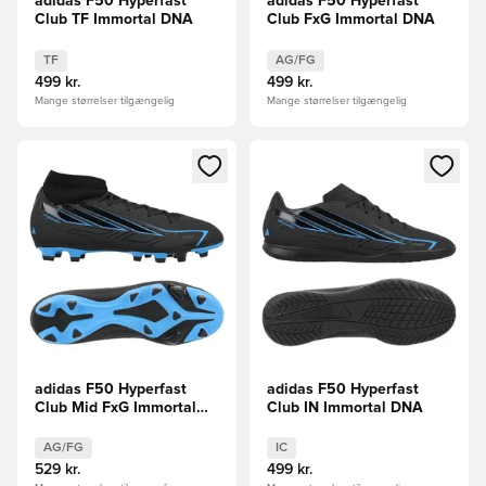
adidas F50 Hyperfast
adidas F50 Hyperfast
Club TF Immortal DNA
Club FxG Immortal DNA
TF
AG/FG
499 kr.
499 kr.
Mange størrelser tilgængelig
Mange størrelser tilgængelig
Åbner en Modal til at logge ind eller tilmelde dig som medle
Åbner en Modal til at logge i
adidas F50 Hyperfast
adidas F50 Hyperfast
Club Mid FxG Immortal
Club IN Immortal DNA
DNA
AG/FG
IC
529 kr.
499 kr.