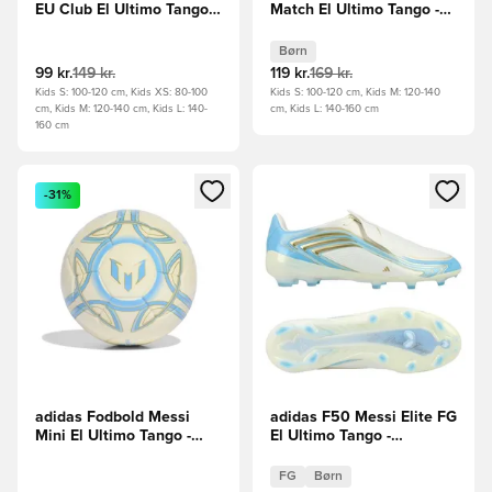
EU Club El Ultimo Tango -
Match El Ultimo Tango -
Hvid/Blå/Blå
Hvid/Blå/Guld Børn
Børn
99 kr.
149 kr.
119 kr.
169 kr.
Kids S: 100-120 cm, Kids XS: 80-100
Kids S: 100-120 cm, Kids M: 120-140
cm, Kids M: 120-140 cm, Kids L: 140-
cm, Kids L: 140-160 cm
160 cm
Åbner en Modal til at logge ind eller tilmelde dig som medle
Åbner en Modal til at logge i
-31%
adidas Fodbold Messi
adidas F50 Messi Elite FG
Mini El Ultimo Tango -
El Ultimo Tango -
Hvid/Blå/Blå
Hvid/Blå/Blå Børn
FG
Børn