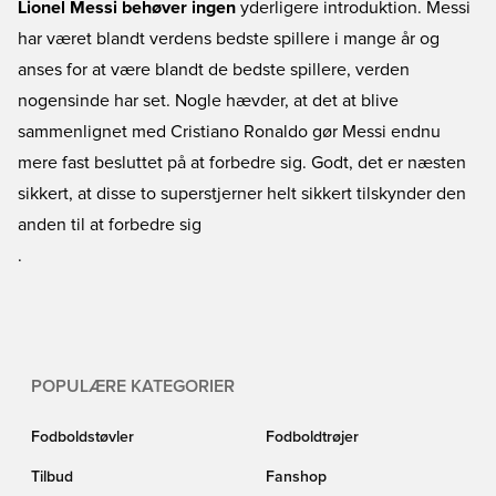
at Messi er en af de bedste gennem tiderne. Vil du spille med samme
Lionel Messi behøver ingen
yderligere introduktion. Messi
fodboldstøvler eller i samme trøje som Messi? Så kan du hurtigt og nemt
har været blandt verdens bedste spillere i mange år og
købe Messi støvler og Messi trøjer her hos Unisport, med hurtig levering.
anses for at være blandt de bedste spillere, verden
Hvad venter du på? Vis din støtte til den argentinske troldmand!
nogensinde har set. Nogle hævder, at det at blive
sammenlignet med Cristiano Ronaldo gør Messi endnu
mere fast besluttet på at forbedre sig. Godt, det er næsten
sikkert, at disse to superstjerner helt sikkert tilskynder den
anden til at forbedre sig
.
POPULÆRE KATEGORIER
Fodboldstøvler
Fodboldtrøjer
Tilbud
Fanshop