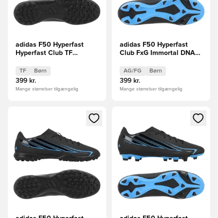
adidas F50 Hyperfast
adidas F50 Hyperfast
Hyperfast Club TF
Club FxG Immortal DNA
Immortal DNA Børn
Børn
TF
Børn
AG/FG
Børn
399 kr.
399 kr.
Mange størrelser tilgængelig
Mange størrelser tilgængelig
Åbner en Modal til at logge ind eller tilmelde dig som medle
Åbner en Modal til at logge i