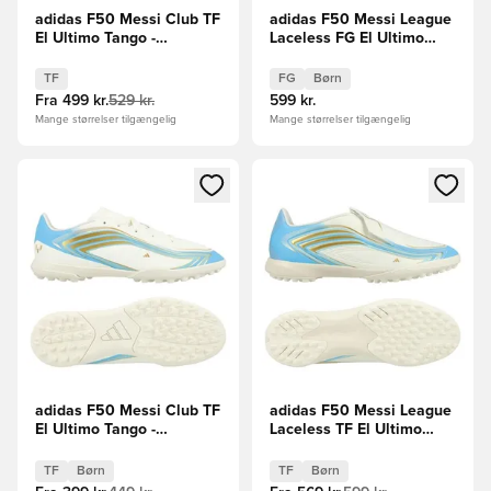
adidas F50 Messi Club TF
adidas F50 Messi League
El Ultimo Tango -
Laceless FG El Ultimo
Hvid/Blå/Blå
Tango - Hvid/Blå/Blå Børn
TF
FG
Børn
Fra
499 kr.
529 kr.
599 kr.
Mange størrelser tilgængelig
Mange størrelser tilgængelig
Åbner en Modal til at logge ind eller tilmelde dig som medle
Åbner en Modal til at logge i
adidas F50 Messi Club TF
adidas F50 Messi League
El Ultimo Tango -
Laceless TF El Ultimo
Hvid/Blå/Blå Børn
Tango - Hvid/Blå/Blå Børn
TF
Børn
TF
Børn