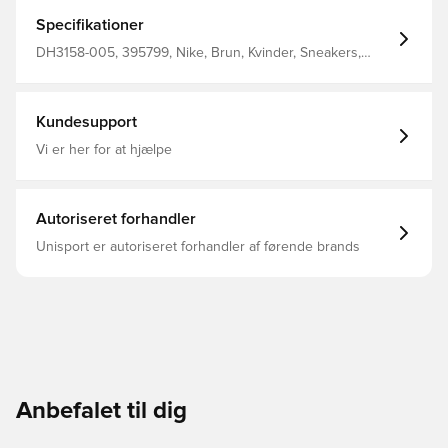
fremstillet med mindst 20% genanvendte materialer og
har en frisk overdel og syede stafferinger, der er
Specifikationer
inspireret af dagene med hook-shot-look og
tubestrømper. Den polstrede krave og gummiydersålen
DH3158-005, 395799, Nike, Brun, Kvinder, Sneakers,
giver komfort og greb.
Voksne
Kundesupport
Vi er her for at hjælpe
Autoriseret forhandler
Unisport er autoriseret forhandler af førende brands
Anbefalet til dig