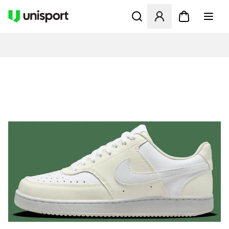
Åbner en Modal til at logge 