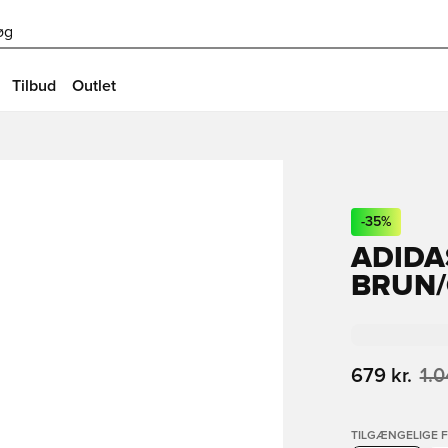
øg
Tilbud
Outlet
-
35
%
ADIDA
BRUN/
679 kr.
1.0
TILGÆNGELIGE 