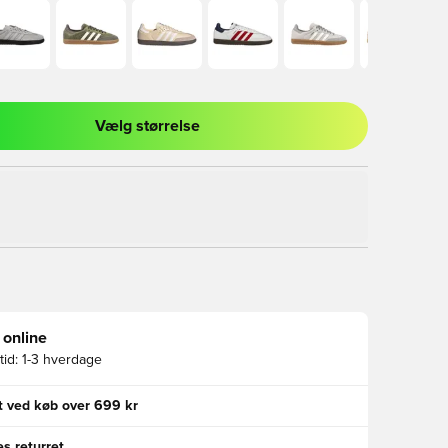
Vælg størrelse
l til at logge ind eller tilmelde dig som medlem
 online
id:
1-3 hverdage
gt ved køb over 699 kr
s returret