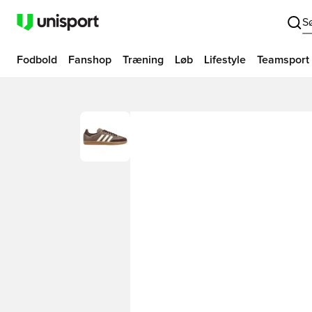
S
Fodbold
Fanshop
Træning
Løb
Lifestyle
Teamsport