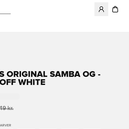
Åbner en Modal ti
S ORIGINAL SAMBA OG -
OFF WHITE
49 kr.
FARVER