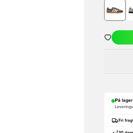
Åbner en Moda
På lager
Leveringst
Fri fra
30 dage