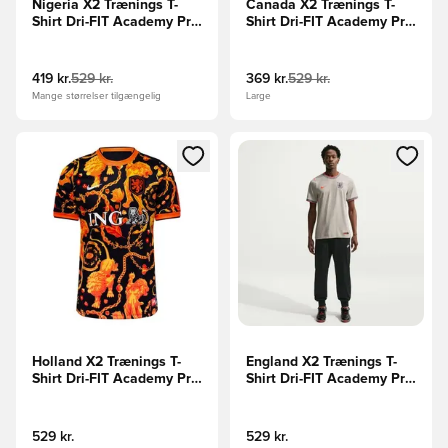
Nigeria X2 Trænings T-
Canada X2 Trænings T-
Shirt Dri-FIT Academy Pro
Shirt Dri-FIT Academy Pro
Pre Match -
Pre Match VM 2026 -
Grøn/Hvid/Sort
Sort/Rød
419 kr.
529 kr.
369 kr.
529 kr.
Mange størrelser tilgængelig
Large
Åbner en Modal til at logge ind eller tilmelde dig som medle
Åbner en Modal til at logge i
Holland X2 Trænings T-
England X2 Trænings T-
Shirt Dri-FIT Academy Pro
Shirt Dri-FIT Academy Pro
Pre Match VM 2026 - Sort
Pre Match VM 2026 -
Grå/Rød
529 kr.
529 kr.