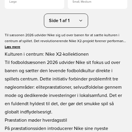
Large
Small, Medium
Side 1 af 1
Til sæsonen 2026 udvider Nike sig ud over banen for at sætte kulturen i
centrum af spillet. Det revolutionerende Nike X2-projekt forener performance
og selvudfoldelse ved at samle elite landsholdstrøjer og banebrydende
Læs mere
livsstilssamarbejder. Oplev eksklusivt streetwear og luksus-
Kulturen i centrum: Nike X2-kollektionen
kapselkollektioner, inklusive Canada x NOCTA, England x Palace og Frankrig
Til fodboldsæsonen 2026 udvider Nike sit fokus ud over
x Jacquemus. Redefiner din fodboldidentitet.
banen og sætter den levende fodboldkultur direkte i
spillets centrum. Dette initiativ forbinder problemfrit tre
nøgleområder: elitepræstationer, selvudfoldelse gennem
mode og dedikerede investeringer i lokalsamfund. Det er
en fuldendt hyldest til det, der gør det smukke spil så
globalt indflydelsesrigt.
Præstation møder hverdagsstil
På præstationssiden introducerer Nike sine nyeste