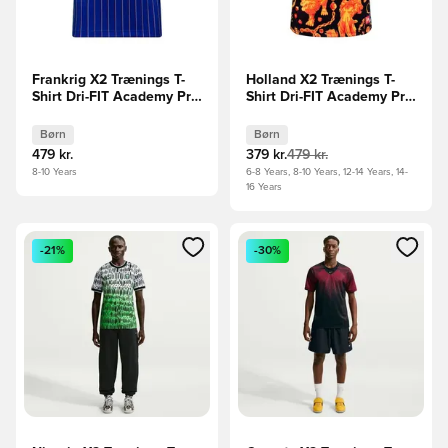
Frankrig X2 Trænings T-
Holland X2 Trænings T-
Shirt Dri-FIT Academy Pro
Shirt Dri-FIT Academy Pro
Pre Match VM 2026 -
Pre Match VM 2026 - Sort
Blå/Rød Børn
Børn
Børn
Børn
479 kr.
379 kr.
479 kr.
8-10 Years
6-8 Years, 8-10 Years, 12-14 Years, 14-
16 Years
Åbner en Modal til at logge ind eller tilmelde dig som medle
Åbner en Modal til at logge i
-21%
-30%