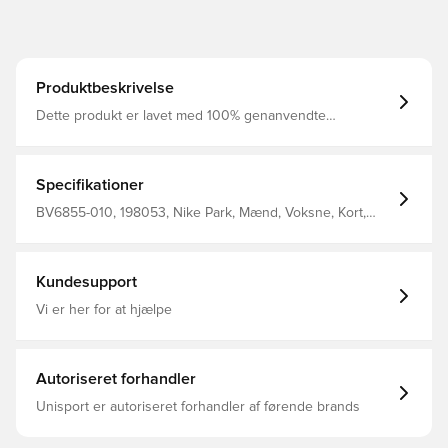
Produktbeskrivelse
Dette produkt er lavet med 100% genanvendte
polyesterfibre Dri-FIT er et åndbart, hurtigtørrende
letvægts materiale, der leder fugt væk fra kroppen, så du
altid holdes tør, komfortabel og fokuseret Elastisk linning i
mesh, som er med til at øge åndbarheden Slim fit
Specifikationer
Fremstillet i 100% polyester. Personaliser produktet med
to bogstaver eller to tal. Perfekt til initialer eller nummer.
BV6855-010, 198053, Nike Park, Mænd, Voksne, Kort,
Nike, Sort, Fodboldshorts, This Product Is Made With
100% Recycled Polyester Fibers, Uden sok
Kundesupport
Vi er her for at hjælpe
Autoriseret forhandler
Unisport er autoriseret forhandler af førende brands