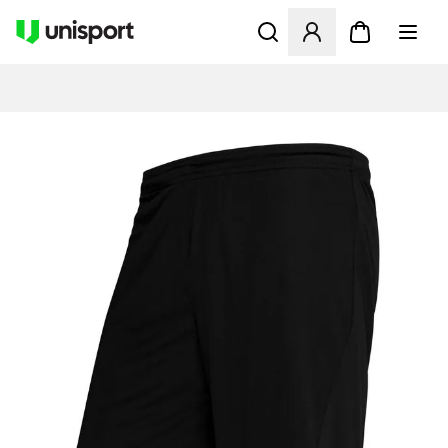
Åbner en Modal til at logge 