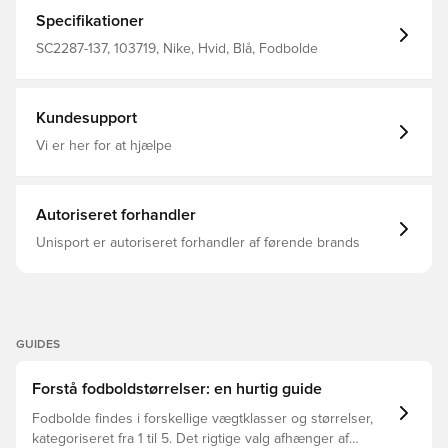
videnskabelige bevist til at være verdens bedste bold -
punktum. Dette opnås igennem en højteknologisk
Specifikationer
kombination af responssiv boldføling, visuel
opmærksomhed og kontinuerligt samt stabilt svæv i
SC2287-137, 103719, Nike, Hvid, Blå, Fodbolde
luften. Som et ekstra kvalitetsstempel har bolden det
eftertragtede Fifa Inspected mærke på.
Kundesupport
Vi er her for at hjælpe
Autoriseret forhandler
Unisport er autoriseret forhandler af førende brands
GUIDES
Forstå fodboldstørrelser: en hurtig guide
Fodbolde findes i forskellige vægtklasser og størrelser,
kategoriseret fra 1 til 5. Det rigtige valg afhænger af