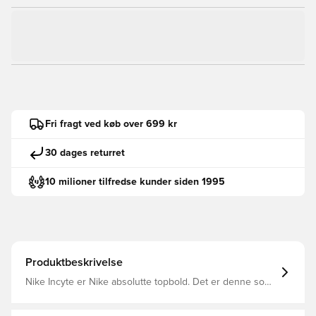
Fri fragt ved køb over 699 kr
30 dages returret
10 milioner tilfredse kunder siden 1995
Produktbeskrivelse
Nike Incyte er Nike absolutte topbold. Det er denne som
benyttes i ligaer som den engelske Premier League, den
spanske La Liga og den italienske Serie A. Bolden er