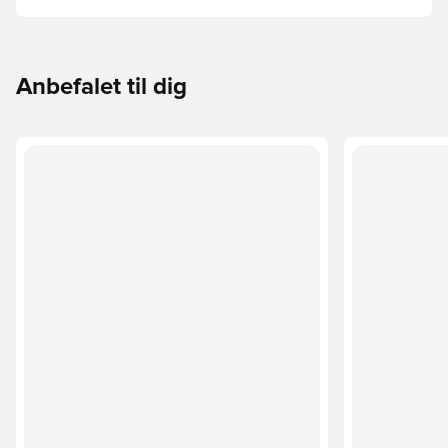
faktorer som alder, niveau og formålet med bolden –
herunder ligaregler og træningsmetoder.
Anbefalet til dig