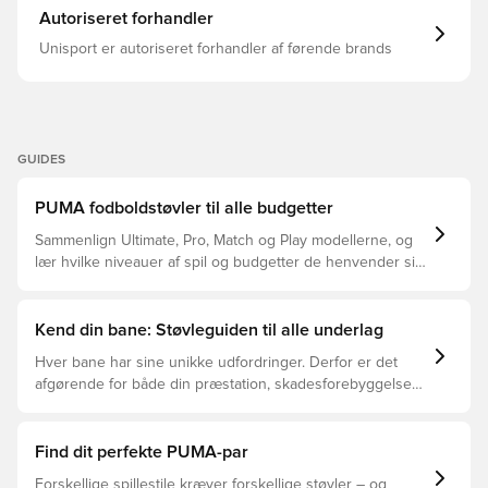
Autoriseret forhandler
Unisport er autoriseret forhandler af førende brands
GUIDES
PUMA fodboldstøvler til alle budgetter
Sammenlign Ultimate, Pro, Match og Play modellerne, og
lær hvilke niveauer af spil og budgetter de henvender sig
til.
Kend din bane: Støvleguiden til alle underlag
Hver bane har sine unikke udfordringer. Derfor er det
afgørende for både din præstation, skadesforebyggelse
og støvlernes levetid, at du vælger de rette støvler til
underlaget, du spiller på. Læs videre for at se, hvilke
støvler der er det bedste valg til de forskellige typer
Find dit perfekte PUMA-par
underlag.
Forskellige spillestile kræver forskellige støvler – og