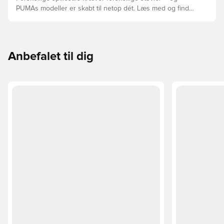
PUMAs modeller er skabt til netop dét. Læs med og find
ud af, om PUMA FUTURE, ULTRA eller KING passer bedst
til din måde at spille på.
Anbefalet til dig