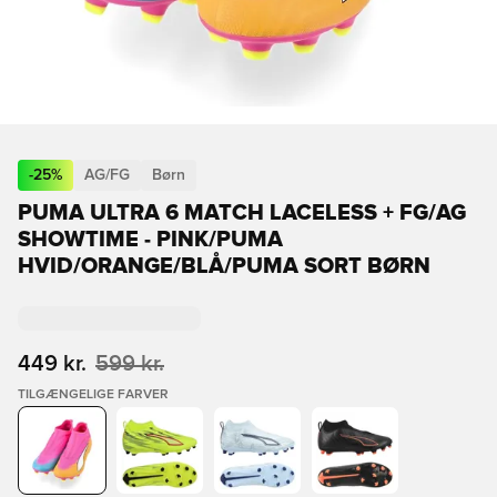
-
25
%
AG/FG
Børn
PUMA ULTRA 6 MATCH LACELESS + FG/AG
SHOWTIME - PINK/PUMA
HVID/ORANGE/BLÅ/PUMA SORT BØRN
449 kr.
599 kr.
TILGÆNGELIGE FARVER