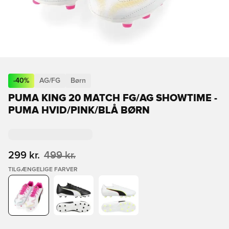
-
40
%
AG/FG
Børn
PUMA KING 20 MATCH FG/AG SHOWTIME -
PUMA HVID/PINK/BLÅ BØRN
299 kr.
499 kr.
TILGÆNGELIGE FARVER