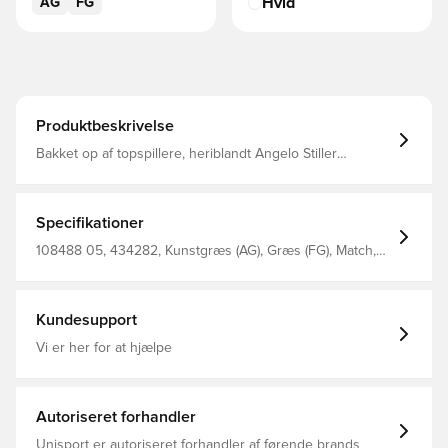
Hvid
AG
FG
Produktbeskrivelse
Bakket op af topspillere, heriblandt Angelo Stiller
Udspringer fra den ikoniske 2014 Tricks kollektion,
nyfortolket til det moderne spil og bygget til de største
scener, hvor hele verden kigger med hvert øjeblik er din
chance for at levere et show. FG+AG knopper til både
Specifikationer
naturgræs og kunstgræsbaner.
108488 05, 434282, Kunstgræs (AG), Græs (FG), Match,
God, Komfort, King, Syntetisk, Uden sok, PUMA, Hvid,
Mænd, Kvinder, Fodboldstøvler, Børn, PUMA Showtime
Kundesupport
Vi er her for at hjælpe
Autoriseret forhandler
Unisport er autoriseret forhandler af førende brands