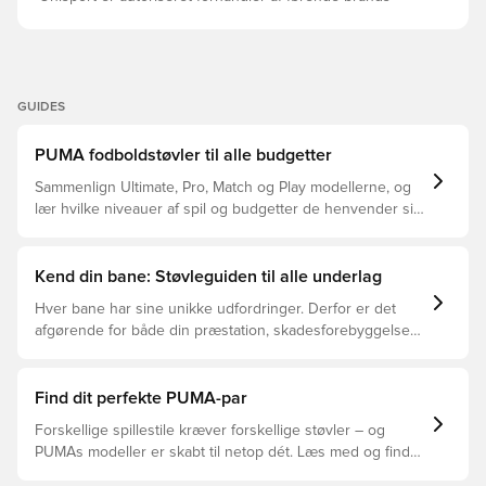
GUIDES
PUMA fodboldstøvler til alle budgetter
Sammenlign Ultimate, Pro, Match og Play modellerne, og
lær hvilke niveauer af spil og budgetter de henvender sig
til.
Kend din bane: Støvleguiden til alle underlag
Hver bane har sine unikke udfordringer. Derfor er det
afgørende for både din præstation, skadesforebyggelse
og støvlernes levetid, at du vælger de rette støvler til
underlaget, du spiller på. Læs videre for at se, hvilke
støvler der er det bedste valg til de forskellige typer
Find dit perfekte PUMA-par
underlag.
Forskellige spillestile kræver forskellige støvler – og
PUMAs modeller er skabt til netop dét. Læs med og find
ud af, om PUMA FUTURE, ULTRA eller KING passer bedst