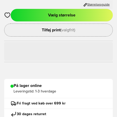
Størrelsesguide
Vælg størrelse
Åbner en Modal til at logge ind eller tilmelde dig som medlem
Tilføj print
(valgfrit)
På lager online
Leveringstid:
1-3 hverdage
Fri fragt ved køb over 699 kr
30 dages returret