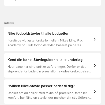
GUIDES
Nike fodboldstøvler til alle budgetter
Forstå de vigtigste forskelle mellem Nikes Elite, Pro,
Academy og Club fodboldstøvler, baseret på deres
funktioner, målgruppe og prisklasser.
Kend din bane: Støvleguiden til alle underlag
Hver bane har sine unikke udfordringer. Derfor er det
afgørende for både din præstation, skadesforebyggelse
og støvlernes levetid, at du vælger de rette støvler til
underlaget, du spiller på. Læs videre for at se, hvilke
støvler der er det bedste valg til de forskellige typer
Hvilken Nike-støvle passer bedst til dig?
underlag.
Uanset om du spiller med fokus på præcision, fart eller
komfort, har Nike en støvle, der matcher din stil. Udforsk
Phantom, Mercurial og Tiempo – og find den model, der