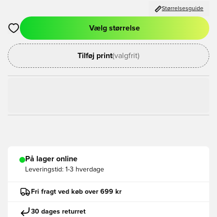
Størrelsesguide
Vælg størrelse
Åbner en Modal til at logge ind eller tilmelde dig som medlem
Tilføj print
(valgfrit)
På lager online
Leveringstid:
1-3 hverdage
Fri fragt ved køb over 699 kr
30 dages returret