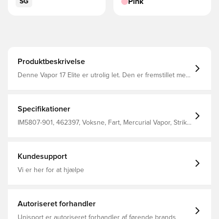
Pink
SG
Produktbeskrivelse
Denne Vapor 17 Elite er utrolig let. Den er fremstillet med
Nikes letteste teknologi nogensinde og frigiver en
blændende hurtighed med sin FlyLite-plade og fjerlette
AtomKnit-overdel. Denne smidige kombination gør dig
klar til at vinde under trange forhold, mens dens
Specifikationer
grebssikre trækmønster giver kraft til hver skarp drejning
og cut.
IM5807-901, 462397, Voksne, Fart, Mercurial Vapor, Strik,
Elite, Uden sok, Nike, Nike Breakout, Pink, Mænd,
Kvinder, Fodboldstøvler, Soft Ground (SG), Bedst
Kundesupport
Vi er her for at hjælpe
Autoriseret forhandler
Unisport er autoriseret forhandler af førende brands