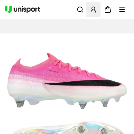
Åbner en Modal til at logge 