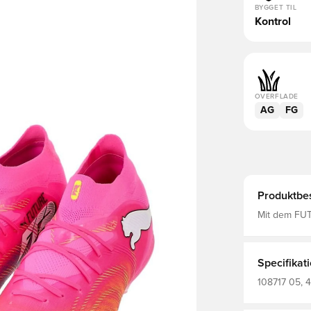
BYGGET TIL
Kontrol
OVERFLADE
AG
FG
Produktbes
Mit dem FUT
weiblich. Mi
präzise auf
Volumen und
Kontrolle, w
Specifikat
machst oder 
rund um den
108717 05, 
absolute Bew
Fodboldstøvl
Kreative Spie
Kvinder, Pi