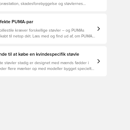
 præstation, skadesforebyggelse og støvlernes
 vælger de rette støvler til underlaget, du spiller på.
r at se, hvilke støvler der er det bedste valg til de
yper underlag.
erfekte PUMA-par
pillestile kræver forskellige støvler – og PUMAs
skabt til netop dét. Læs med og find ud af, om PUMA
A eller KING passer bedst til din måde at spille på.
de til at købe en kvindespecifik støvle
te støvler stadig er designet med mænds fødder i
æder flere mærker op med modeller bygget specielt
en - og der er nogle overbevisende grunde til at