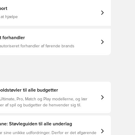
entyp: Abgerundet Verschluss: Schnürsenkel
lach FG/AG: Geeignet für feste Natur- und
ort
elder Leichte, herausnehmbare Einlegesohle mit
chnologie Passform für Damen: Das Design dieser
 at hjælpe
he berücksichtigt die Größe und den Spann von
üßen und sorgt für eine perfekte Passform.
t forhandler
autoriseret forhandler af førende brands
dstøvler til alle budgetter
ltimate, Pro, Match og Play modellerne, og lær
er af spil og budgetter de henvender sig til.
ne: Støvleguiden til alle underlag
r sine unikke udfordringer. Derfor er det afgørende