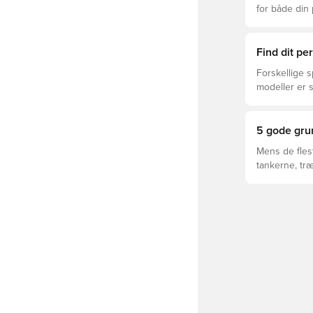
for både din
levetid, at du
Læs videre fo
forskellige t
Find dit p
Forskellige s
modeller er 
FUTURE, ULTR
5 gode grun
Mens de fles
tankerne, tr
til kvindefod
skifte.