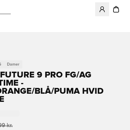
Åbner en Modal ti
G
Damer
FUTURE 9 PRO FG/AG
IME -
ORANGE/BLÅ/PUMA HVID
E
99 kr.