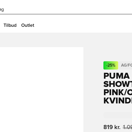
øg
Tilbud
Outlet
-
25
%
AG/F
PUMA 
SHOWT
PINK/
KVIND
819 kr.
1.0