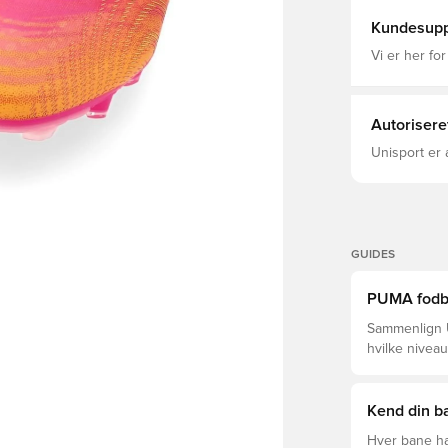
Regulär Zeh
Absatzart: F
Kundesupp
Kunstrasenf
NanoGrip Te
Vi er her for
Fußballschu
weiblichen F
Autorisere
Unisport er 
GUIDES
PUMA fodbol
Sammenlign U
hvilke niveau
Kend din ba
Hver bane ha