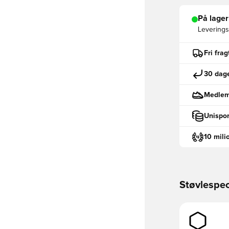
På lager
Leveringst
Fri fra
30 dage
Medlemm
Unispor
10 mili
Støvlespec