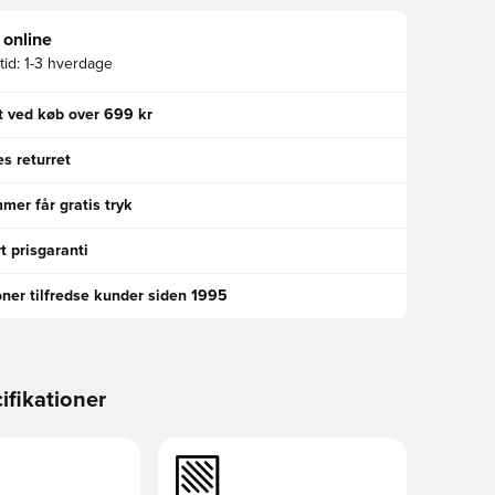
 online
id:
1-3 hverdage
gt ved køb over 699 kr
s returret
er får gratis tryk
t prisgaranti
oner tilfredse kunder siden 1995
ifikationer