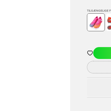
TILGÆNGELIGE 
Åbner en Moda