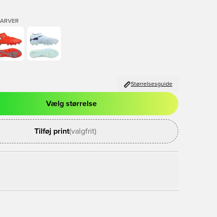
FARVER
Størrelsesguide
Vælg størrelse
l til at logge ind eller tilmelde dig som medlem
Tilføj print
(valgfrit)