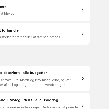
er optimeret greb og præcision på bolden - Knopform
g omkring omdrejningspunktet muliggør ubegrænset
ort
bevægelse, hvilket tillader eksplosive retningsskift -
 fremstillet af mindst 20% genanvendte materialer
 at hjælpe
t mod en bedre fremtid - Smallere pasform end
llen er lavet specifikt til kvinder FG+AG knopper
urligt græs og kunstgræsbaner.
t forhandler
autoriseret forhandler af førende brands
dstøvler til alle budgetter
ltimate, Pro, Match og Play modellerne, og lær
er af spil og budgetter de henvender sig til.
ne: Støvleguiden til alle underlag
r sine unikke udfordringer. Derfor er det afgørende