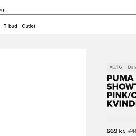
øg
Tilbud
Outlet
AG/FG
Dam
PUMA 
SHOWT
PINK/
KVIND
669 kr.
749