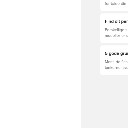
for både din
levetid, at du
Læs videre fo
forskellige t
Find dit p
Forskellige s
modeller er 
FUTURE, ULTR
5 gode grun
Mens de fles
tankerne, tr
til kvindefod
skifte.