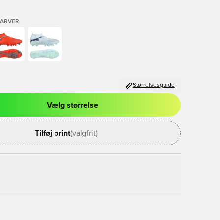
FARVER
Størrelsesguide
Vælg størrelse
l til at logge ind eller tilmelde dig som medlem
Tilføj print
(valgfrit)