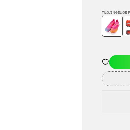
TILGÆNGELIGE 
Åbner en Moda