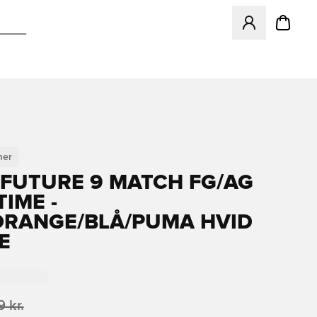
Åbner en Modal ti
er
FUTURE 9 MATCH FG/AG
IME -
ORANGE/BLÅ/PUMA HVID
E
 kr.