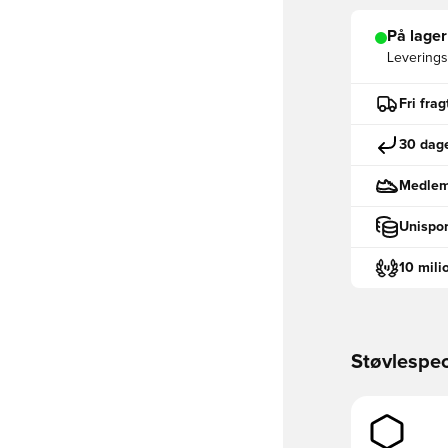
På lager
Leveringst
Fri fra
30 dage
Medlemm
Unispor
10 mili
Støvlespec