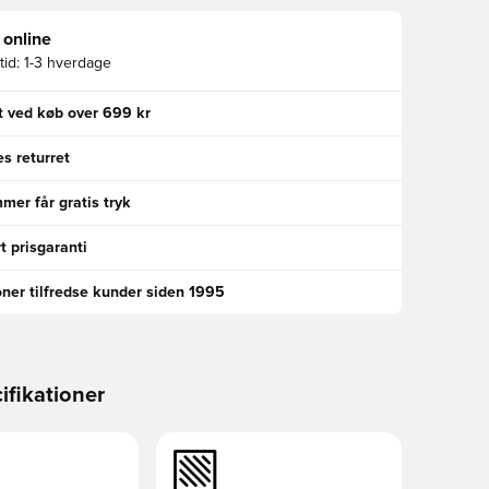
 online
id:
1-3 hverdage
gt ved køb over 699 kr
s returret
er får gratis tryk
t prisgaranti
oner tilfredse kunder siden 1995
ifikationer