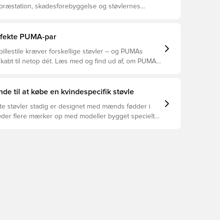
 præstation, skadesforebyggelse og støvlernes
 vælger de rette støvler til underlaget, du spiller på.
r at se, hvilke støvler der er det bedste valg til de
yper underlag.
erfekte PUMA-par
pillestile kræver forskellige støvler – og PUMAs
skabt til netop dét. Læs med og find ud af, om PUMA
A eller KING passer bedst til din måde at spille på.
de til at købe en kvindespecifik støvle
te støvler stadig er designet med mænds fødder i
æder flere mærker op med modeller bygget specielt
en - og der er nogle overbevisende grunde til at