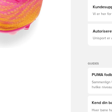
siderne sikr
og placerin
Kundesupp
360-graders 
Overdelen er
Vi er her for
som et skrid
normalt, da mode
til både nat
Autorisere
Unisport er 
GUIDES
PUMA fodbol
Sammenlign U
hvilke niveau
Kend din ba
Hver bane ha