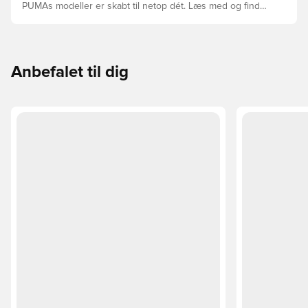
PUMAs modeller er skabt til netop dét. Læs med og find
ud af, om PUMA FUTURE, ULTRA eller KING passer bedst
til din måde at spille på.
Anbefalet til dig