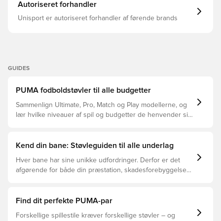
NanoGrip-teknologi sikrer perfekt energioverførsel,
Autoriseret forhandler
dæmpning og skridsikre egenskaber Overdelen er lavet
med mindst 20% genbrugsmaterialer som et skridt mod
Unisport er autoriseret forhandler af førende brands
en bedre fremtid FG knopper til naturgræsbaner. Vægt:
255 gram PUMA oplyser, at ydersålens farve kan falme
ved brug.
GUIDES
PUMA fodboldstøvler til alle budgetter
Sammenlign Ultimate, Pro, Match og Play modellerne, og
lær hvilke niveauer af spil og budgetter de henvender sig
til.
Kend din bane: Støvleguiden til alle underlag
Hver bane har sine unikke udfordringer. Derfor er det
afgørende for både din præstation, skadesforebyggelse
og støvlernes levetid, at du vælger de rette støvler til
underlaget, du spiller på. Læs videre for at se, hvilke
støvler der er det bedste valg til de forskellige typer
Find dit perfekte PUMA-par
underlag.
Forskellige spillestile kræver forskellige støvler – og