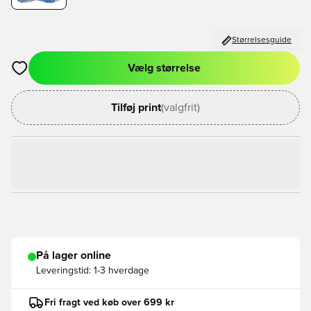
Størrelsesguide
Vælg størrelse
Åbner en Modal til at logge ind eller tilmelde dig som medlem
Tilføj print
(valgfrit)
På lager online
Leveringstid:
1-3 hverdage
Fri fragt ved køb over 699 kr