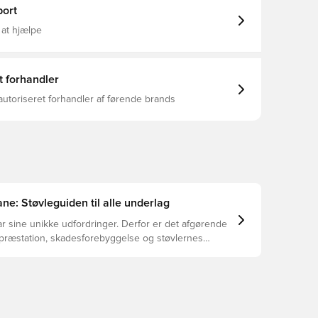
inese er en af mærkets stærkeste profiler. Vægt:
ort
 at hjælpe
t forhandler
autoriseret forhandler af førende brands
ne: Støvleguiden til alle underlag
r sine unikke udfordringer. Derfor er det afgørende
 præstation, skadesforebyggelse og støvlernes
 vælger de rette støvler til underlaget, du spiller på.
r at se, hvilke støvler der er det bedste valg til de
yper underlag.