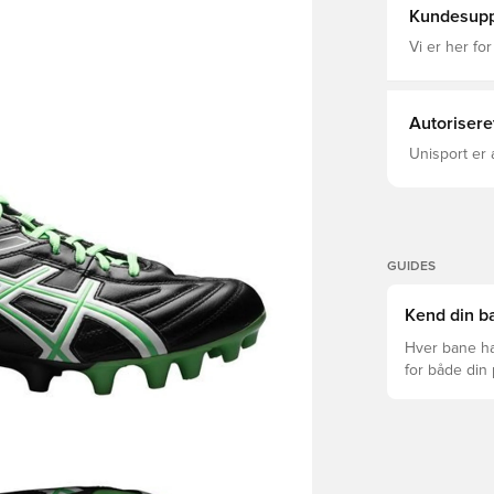
Natale fra Ud
Kundesupp
255 gram Dette er en støvle med FG knopper til naturlige
græsbaner.
Vi er her for
Autorisere
Unisport er 
GUIDES
Kend din ba
Hver bane ha
for både din
levetid, at du
Læs videre fo
forskellige t