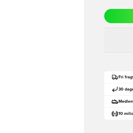
Fri fra
30 dage
Medlemm
10 mili