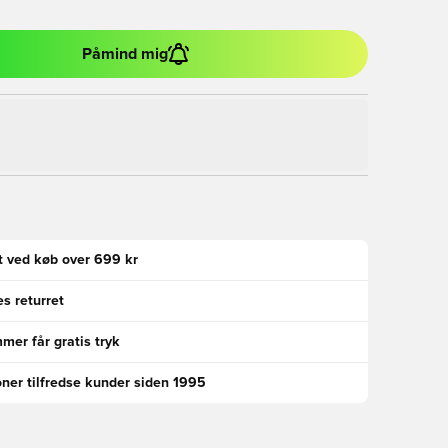
Påmind mig
gt ved køb over 699 kr
s returret
er får gratis tryk
oner tilfredse kunder siden 1995