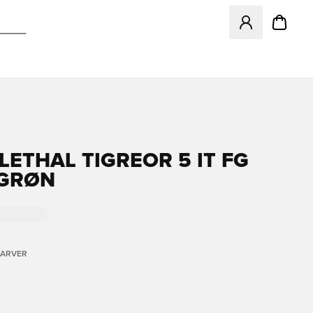
Åbner en Modal ti
LETHAL TIGREOR 5 IT FG
/GRØN
FARVER