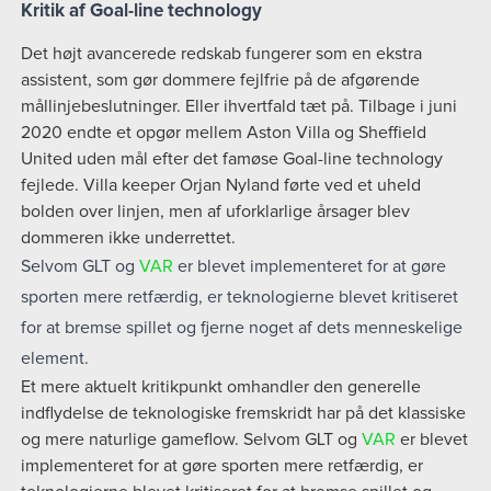
Kritik af Goal-line technology
Det højt avancerede redskab fungerer som en ekstra
assistent, som gør dommere fejlfrie på de afgørende
mållinjebeslutninger. Eller ihvertfald tæt på. Tilbage i juni
2020 endte et opgør mellem Aston Villa og Sheffield
United uden mål efter det famøse Goal-line technology
fejlede. Villa keeper Orjan Nyland førte ved et uheld
bolden over linjen, men af uforklarlige årsager blev
dommeren ikke underrettet.
Selvom GLT og
VAR
er blevet implementeret for at gøre
sporten mere retfærdig, er teknologierne blevet kritiseret
for at bremse spillet og fjerne noget af dets menneskelige
element.
Et mere aktuelt kritikpunkt omhandler den generelle
indflydelse de teknologiske fremskridt har på det klassiske
og mere naturlige gameflow. Selvom GLT og
VAR
er blevet
implementeret for at gøre sporten mere retfærdig, er