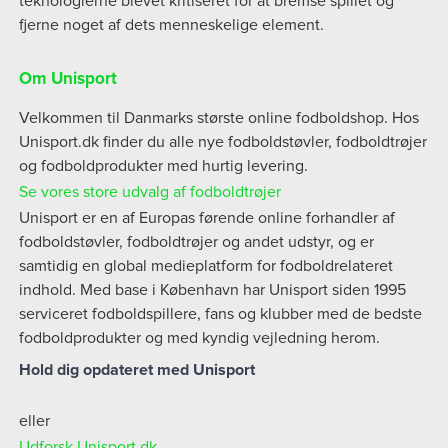
teknologierne blevet kritiseret for at bremse spillet og
fjerne noget af dets menneskelige element.
Om Unisport
Velkommen til Danmarks største online fodboldshop. Hos
Unisport.dk finder du alle nye fodboldstøvler, fodboldtrøjer
og fodboldprodukter med hurtig levering.
Se vores store udvalg af fodboldtrøjer
Unisport er en af Europas førende online forhandler af
fodboldstøvler, fodboldtrøjer og andet udstyr, og er
samtidig en global medieplatform for fodboldrelateret
indhold. Med base i København har Unisport siden 1995
serviceret fodboldspillere, fans og klubber med de bedste
fodboldprodukter og med kyndig vejledning herom.
Hold dig opdateret med Unisport
eller
Udforsk Unisport.dk