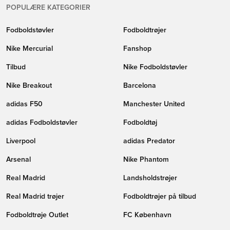
POPULÆRE KATEGORIER
Fodboldstøvler
Fodboldtrøjer
Nike Mercurial
Fanshop
Tilbud
Nike Fodboldstøvler
Nike Breakout
Barcelona
adidas F50
Manchester United
adidas Fodboldstøvler
Fodboldtøj
Liverpool
adidas Predator
Arsenal
Nike Phantom
Real Madrid
Landsholdstrøjer
Real Madrid trøjer
Fodboldtrøjer på tilbud
Fodboldtrøje Outlet
FC København