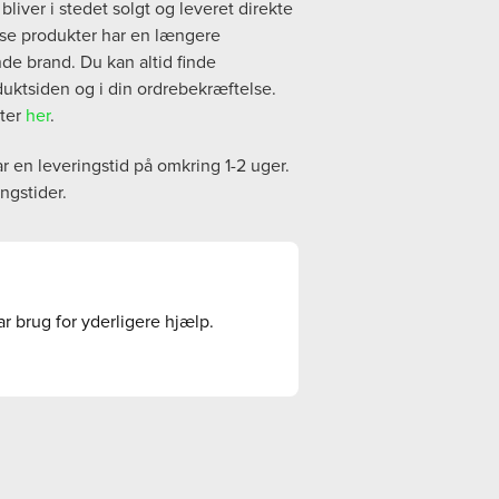
liver i stedet solgt og leveret direkte
isse produkter har en længere
nde brand. Du kan altid finde
duktsiden og i din ordrebekræftelse.
kter
her
.
ar en leveringstid på omkring 1-2 uger.
ingstider.
ar brug for yderligere hjælp.