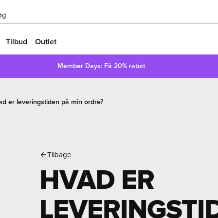
øg
Tilbud
Outlet
Member Days: Få 20% rabat
d er leveringstiden på min ordre?
Tilbage
HVAD ER
LEVERINGSTI