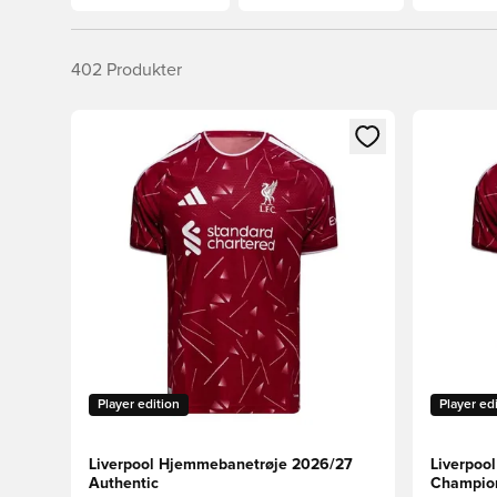
402
Produkter
Åbner en Modal til at logge ind eller tilmelde dig so
Åbner en 
Player edition
Player ed
Liverpool Hjemmebanetrøje 2026/27
Liverpoo
Authentic
Champion