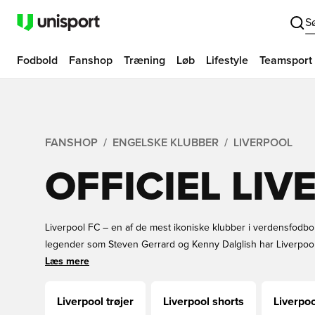
S
Fodbold
Fanshop
Træning
Løb
Lifestyle
Teamsport
FANSHOP
ENGELSKE KLUBBER
LIVERPOOL
OFFICIEL LI
Liverpool FC – en af de mest ikoniske klubber i verdensfodbo
legender som Steven Gerrard og Kenny Dalglish har Liverpool
intensitet og storslåede øjeblikke. Anfield er stedet, hvor mag
Læs mere
runger som en evig hyldest til klubbens trofaste fans. Fra dom
uforglemmelige Champions League-sejre – Liverpool FC er for
Liverpool trøjer
Liverpool shorts
Liverpo
for fodbolden! Er du klar til at støtte The Reds?