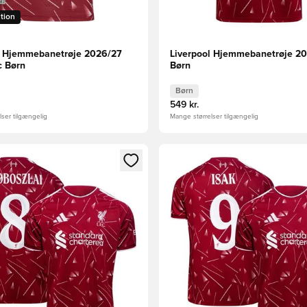
ition
l Hjemmebanetrøje 2026/27
Liverpool Hjemmebanetrøje 2
c Børn
Børn
Børn
549 kr.
ser tilgængelig
Mange størrelser tilgængelig
m medlem
Modal til at logge ind eller tilmelde dig som medlem
Åbner en Modal til at logge i