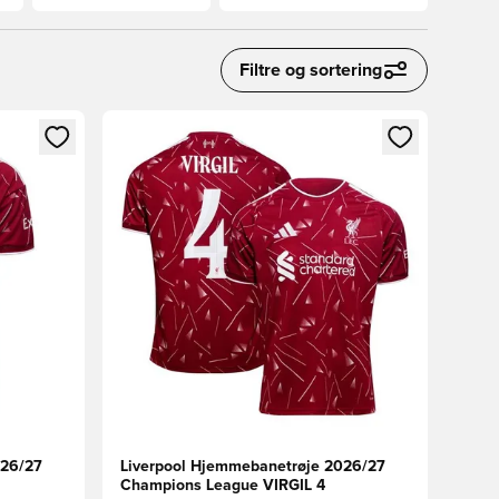
Filtre og sortering
nd eller tilmelde dig som medlem
Åbner en Modal til at logge ind eller tilmelde di
026/27
Liverpool Hjemmebanetrøje 2026/27
Champions League VIRGIL 4