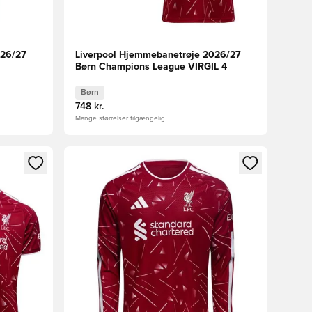
026/27
Liverpool Hjemmebanetrøje 2026/27
Børn Champions League VIRGIL 4
Børn
748 kr.
Mange størrelser tilgængelig
nd eller tilmelde dig som medlem
Åbner en Modal til at logge ind eller tilmelde di