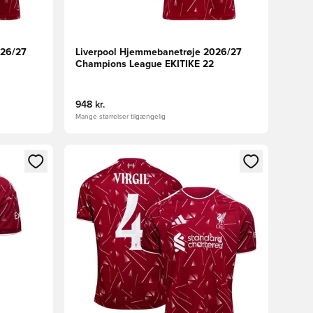
026/27
Liverpool Hjemmebanetrøje 2026/27
Champions League EKITIKE 22
948 kr.
Mange størrelser tilgængelig
nd eller tilmelde dig som medlem
Åbner en Modal til at logge ind eller tilmelde di