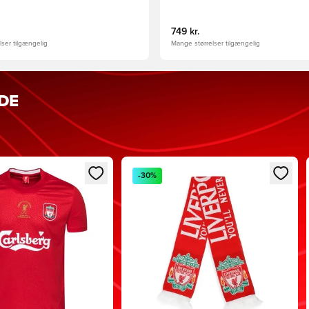
749 kr.
ser tilgængelig
Mange størrelser tilgængelig
DE
g som medlem
al til at logge ind eller tilmelde dig som medlem
Åbner en Modal til at logge ind eller
-30%