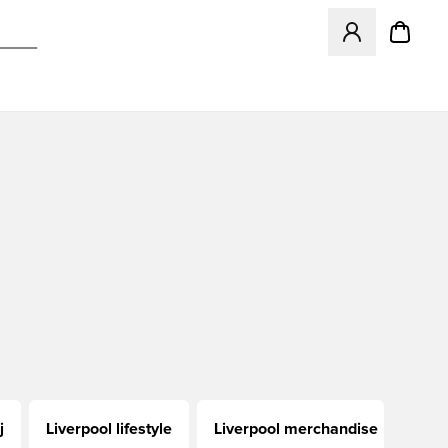
Åbner en Modal ti
j
Liverpool lifestyle
Liverpool merchandise