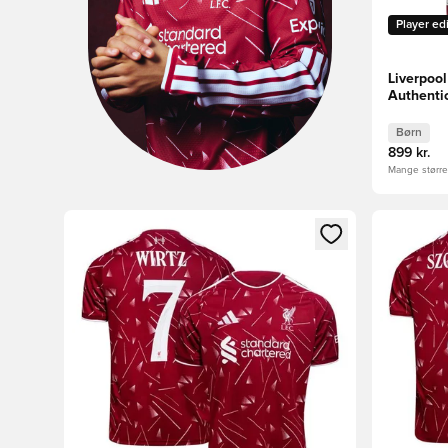
Player ed
Liverpoo
Authenti
Børn
899 kr.
Mange størrel
Åbner en Modal til at logge ind eller tilmelde dig so
Åbner en 