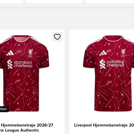
m medlem
Modal til at logge ind eller tilmelde dig som medlem
Åbner en Modal til at logge i
ition
l Hjemmebanetrøje 2026/27
Liverpool Hjemmebanetrøje 2
s League Authentic