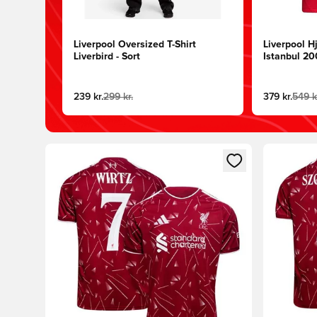
Liverpool Oversized T-Shirt
Liverpool 
Liverbird - Sort
Istanbul 2
239 kr.
299 kr.
379 kr.
549 k
Åbner en Modal til at logge ind eller tilmelde dig so
Åbner en 