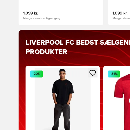
1.099 kr.
1.099 kr.
Mange størrelser tilgængelig
Mange størrel
LIVERPOOL FC BEDST SÆLGEN
PRODUKTER
Åbner en Modal til at logge ind eller tilmelde di
Åbner en Mod
-20%
-31%