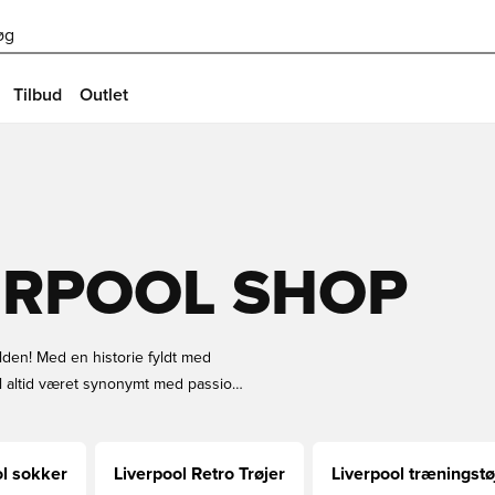
øg
Tilbud
Outlet
VERPOOL SHOP
lden! Med en historie fyldt med
 altid været synonymt med passion,
i sker, og “You’ll Never Walk Alone”
inerende Premier League-titler til
 dem, der elsker at vinde og leve
ol sokker
Liverpool Retro Trøjer
Liverpool træningstø