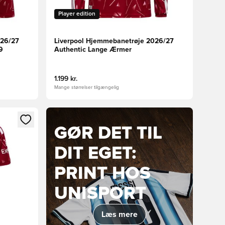
Player edition
026/27
Liverpool Hjemmebanetrøje 2026/27
9
Authentic Lange Ærmer
1.199 kr.
Mange størrelser tilgængelig
nd eller tilmelde dig som medlem
GØR DET TIL
DIT EGET:
PRINT HOS
UNISPORT
Læs mere