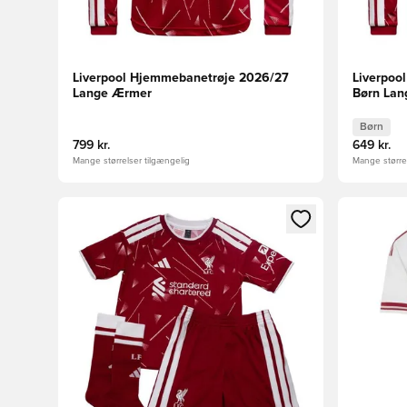
Liverpool Hjemmebanetrøje 2026/27
Liverpoo
Lange Ærmer
Børn La
Børn
799 kr.
649 kr.
Mange størrelser tilgængelig
Mange størrel
Åbner en Modal til at logge ind eller tilmelde dig so
Åbner en 