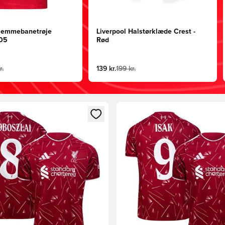
Hjemmebanetrøje
Liverpool Halstørklæde Crest -
005
Rød
r.
139 kr.
199 kr.
m medlem
Modal til at logge ind eller tilmelde dig som medlem
Åbner en Modal til at logge i