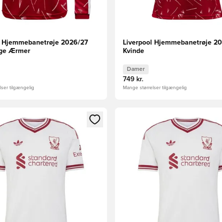
l Hjemmebanetrøje 2026/27
Liverpool Hjemmebanetrøje 2
nge Ærmer
Kvinde
Damer
749 kr.
ser tilgængelig
Mange størrelser tilgængelig
m medlem
Modal til at logge ind eller tilmelde dig som medlem
Åbner en Modal til at logge i