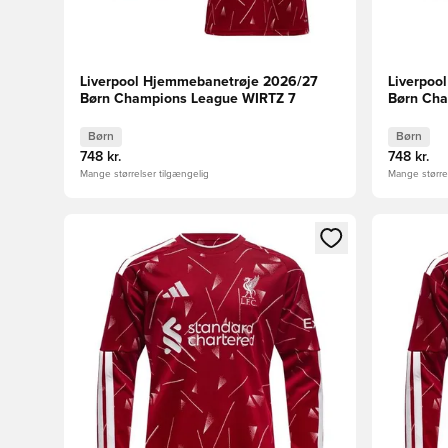
Liverpool Hjemmebanetrøje 2026/27
Liverpoo
Børn Champions League WIRTZ 7
Børn Ch
Børn
Børn
748 kr.
748 kr.
Mange størrelser tilgængelig
Mange størrel
Åbner en Modal til at logge ind eller tilmelde dig so
Åbner en 