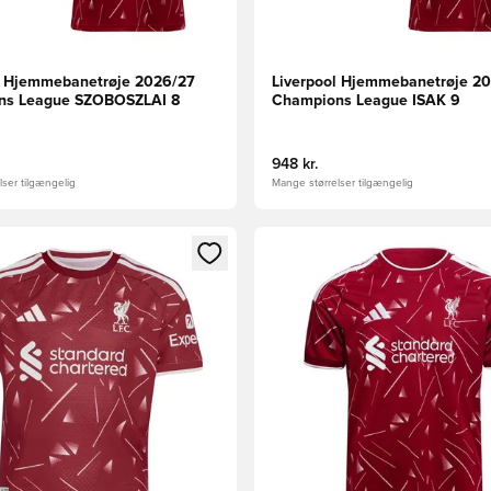
l Hjemmebanetrøje 2026/27
Liverpool Hjemmebanetrøje 2
ns League SZOBOSZLAI 8
Champions League ISAK 9
948 kr.
ser tilgængelig
Mange størrelser tilgængelig
Modal til at logge ind eller tilmelde dig som medlem
Åbner en Modal til at logge i