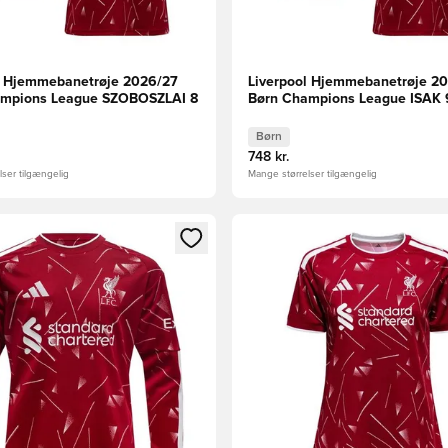
l Hjemmebanetrøje 2026/27
Liverpool Hjemmebanetrøje 2
ampions League SZOBOSZLAI 8
Børn Champions League ISAK 
Børn
748 kr.
ser tilgængelig
Mange størrelser tilgængelig
m medlem
Modal til at logge ind eller tilmelde dig som medlem
Åbner en Modal til at logge i