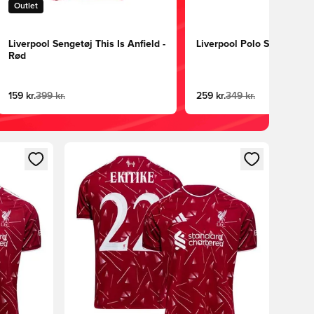
Outlet
Liverpool Sengetøj This Is Anfield -
Liverpool Polo Spacedye 
Rød
159 kr.
399 kr.
259 kr.
349 kr.
nd eller tilmelde dig som medlem
Åbner en Modal til at logge ind eller tilmelde di