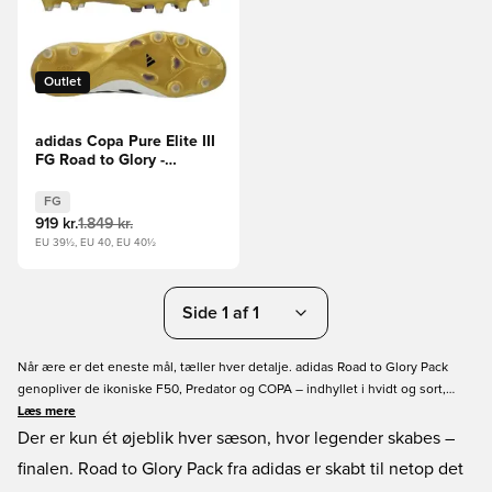
Outlet
adidas Copa Pure Elite III
FG Road to Glory -
Hvid/Sølv/Sort/Guld
FG
919 kr.
1.849 kr.
EU 39½, EU 40, EU 40½
Side 1 af 1
Når ære er det eneste mål, tæller hver detalje. adidas Road to Glory Pack
genopliver de ikoniske F50, Predator og COPA – indhyllet i hvidt og sort,
kronet med metallisk guld. Skabt til at skinne på de største scener: UEFA
Læs mere
Women's og Men's Champions League-finalerne og FIFA Club World Cup. Én
Der er kun ét øjeblik hver sæson, hvor legender skabes –
chance for at skrive historie.
finalen. Road to Glory Pack fra adidas er skabt til netop det