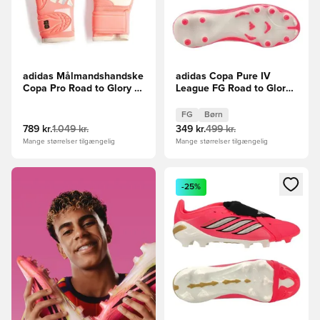
adidas Målmandshandske
adidas Copa Pure IV
Copa Pro Road to Glory -
League FG Road to Glory -
Pink/Hvid
Pink/Hvid/Sort Børn
FG
Børn
789 kr.
1.049 kr.
349 kr.
499 kr.
Mange størrelser tilgængelig
Mange størrelser tilgængelig
Åbner en Modal til at logge i
-25%