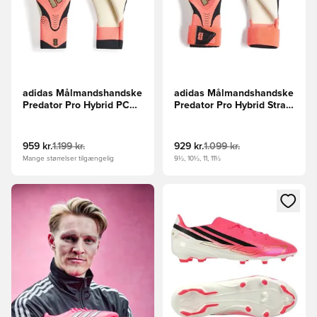
adidas Målmandshandske
adidas Målmandshandske
Predator Pro Hybrid PC
Predator Pro Hybrid Strap
Road to Glory -
Road to Glory -
Pink/Hvid/Guld
Pink/Hvid/Guld
959 kr.
1.199 kr.
929 kr.
1.099 kr.
Mange størrelser tilgængelig
9½, 10½, 11, 11½
Åbner en Modal til at logge i