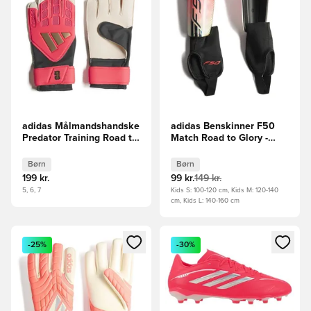
adidas Målmandshandske
adidas Benskinner F50
Predator Training Road to
Match Road to Glory -
Glory - Pink/Sort/Hvid
Pink/Hvid/Guld Børn
Børn
Børn
Børn
199 kr.
99 kr.
149 kr.
5, 6, 7
Kids S: 100-120 cm, Kids M: 120-140
cm, Kids L: 140-160 cm
Åbner en Modal til at logge ind eller tilmelde dig som medle
Åbner en Modal til at logge i
-25%
-30%