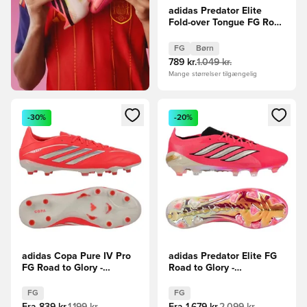
adidas Predator Elite
Fold-over Tongue FG Road
to Glory - Pink/Sølv/Sort
Børn
FG
Børn
789 kr.
1.049 kr.
Mange størrelser tilgængelig
Åbner en Modal til at logge ind eller tilmelde dig som medle
Åbner en Modal til at logge i
-30%
-20%
adidas Copa Pure IV Pro
adidas Predator Elite FG
FG Road to Glory -
Road to Glory -
Pink/Hvid/Sort
Pink/Sølv/Sort
FG
FG