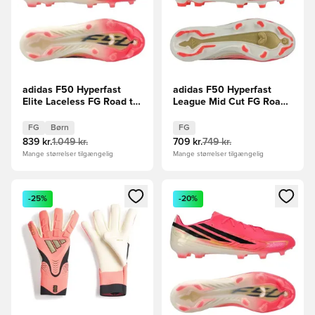
adidas F50 Hyperfast
adidas F50 Hyperfast
Elite Laceless FG Road to
League Mid Cut FG Road
Glory - Pink/Sort/Guld
to Glory - Pink/Sort/Guld
Børn
FG
Børn
FG
839 kr.
1.049 kr.
709 kr.
749 kr.
Mange størrelser tilgængelig
Mange størrelser tilgængelig
Åbner en Modal til at logge ind eller tilmelde dig som medle
Åbner en Modal til at logge i
-25%
-20%