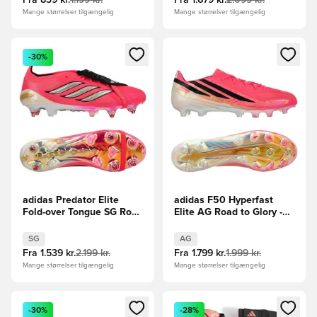
Fra
839 kr.
1.199 kr.
Fra
1.679 kr.
2.099 kr.
Mange størrelser tilgængelig
Mange størrelser tilgængelig
Åbner en Modal til at logge ind eller tilmelde dig som medle
Åbner en Modal til at logge i
-30%
adidas Predator Elite
adidas F50 Hyperfast
Fold-over Tongue SG Road
Elite AG Road to Glory -
to Glory - Pink/Sølv/Sort
Pink/Sort/Guld
SG
AG
Fra
1.539 kr.
2.199 kr.
Fra
1.799 kr.
1.999 kr.
Mange størrelser tilgængelig
Mange størrelser tilgængelig
Åbner en Modal til at logge ind eller tilmelde dig som medle
Åbner en Modal til at logge i
-30%
-28%