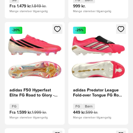
SG
FG
Børn
Fra
1.479 kr.
1.849 kr.
999 kr.
Mange størrelser tilgængelig
Mange størrelser tilgængelig
Åbner en Modal til at logge ind eller tilmelde dig som medle
Åbner en Modal til at logge i
-20%
-25%
adidas F50 Hyperfast
adidas Predator League
Elite FG Road to Glory -
Fold-over Tongue FG Road
Pink/Sort/Guld
to Glory - Pink/Sølv/Sort
Børn
FG
FG
Børn
Fra
1.599 kr.
1.999 kr.
449 kr.
599 kr.
Mange størrelser tilgængelig
Mange størrelser tilgængelig