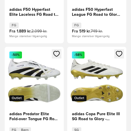
adidas F50 Hyperfast
adidas F50 Hyperfast
Elite Laceless FG Road to
League FG Road to Glory -
Glory - Pink/Sort/Guld
Pink/Sort/Guld
FG
FG
Fra
1.889 kr.
2.099 kr.
Fra
519 kr.
749 kr.
Mange størrelser tilgængelig
Mange størrelser tilgængelig
Åbner en Modal til at logge ind eller tilmelde dig som medle
Åbner en Modal til at logge i
-50%
-58%
Outlet
Outlet
adidas Predator Elite
adidas Copa Pure Elite III
Fold-over Tongue FG Road
SG Road to Glory -
to Glory - Hvid/Sort/Guld
Hvid/Sølv/Sort/Guld
Børn
FG
Børn
SG