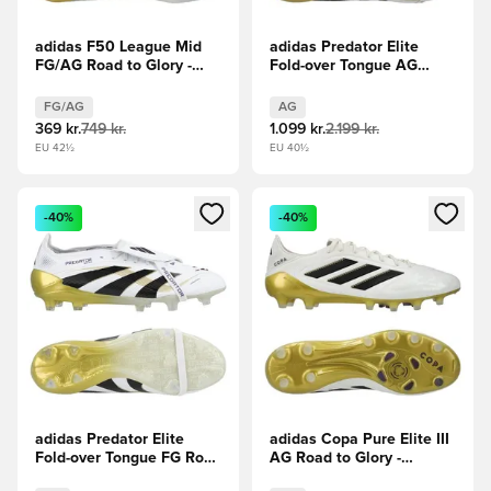
adidas F50 League Mid
adidas Predator Elite
FG/AG Road to Glory -
Fold-over Tongue AG
Hvid/Sort/Guld
Road to Glory -
Hvid/Sort/Guld
FG/AG
AG
369 kr.
749 kr.
1.099 kr.
2.199 kr.
EU 42½
EU 40½
Åbner en Modal til at logge ind eller tilmelde dig som medle
Åbner en Modal til at logge i
-40%
-40%
adidas Predator Elite
adidas Copa Pure Elite III
Fold-over Tongue FG Road
AG Road to Glory -
to Glory - Hvid/Sort/Guld
Hvid/Sølv/Sort/Guld