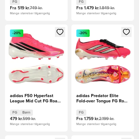
FG
FG
Fra
519 kr.
749 kr.
Fra
1.479 kr.
1.849 kr.
Mange størrelser tilgængelig
Mange størrelser tilgængelig
Åbner en Modal til at logge ind eller tilmelde dig som medle
Åbner en Modal til at logge i
-20%
-20%
adidas F50 Hyperfast
adidas Predator Elite
League Mid Cut FG Road
Fold-over Tongue FG Road
to Glory - Pink/Sort/Guld
to Glory - Pink/Sølv/Sort
Børn
FG
Børn
FG
479 kr.
599 kr.
Fra
1.759 kr.
2.199 kr.
Mange størrelser tilgængelig
Mange størrelser tilgængelig