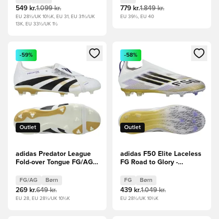
549 kr.
1.099 kr.
779 kr.
1.849 kr.
EU 28½/UK 10½K, EU 31, EU 31½/UK
EU 39½, EU 40
13K, EU 33½/UK 1½
Åbner en Modal til at logge ind eller tilmelde dig som medle
Åbner en Modal til at logge i
-59%
-58%
Outlet
Outlet
adidas Predator League
adidas F50 Elite Laceless
Fold-over Tongue FG/AG
FG Road to Glory -
Road to Glory -
Hvid/Sort/Guld Børn
Hvid/Sort/Guld Børn
FG/AG
Børn
FG
Børn
269 kr.
649 kr.
439 kr.
1.049 kr.
EU 28, EU 28½/UK 10½K
EU 28½/UK 10½K