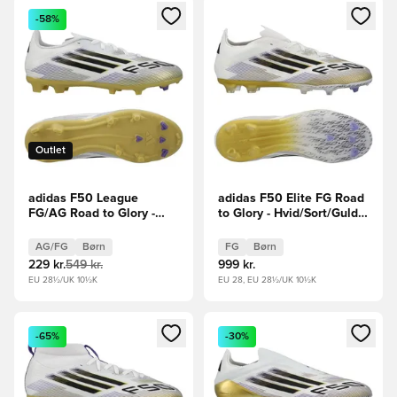
Åbner en Modal til at logge ind eller tilmelde dig som medle
Åbner en Modal til at logge i
-58%
Outlet
adidas F50 League
adidas F50 Elite FG Road
FG/AG Road to Glory -
to Glory - Hvid/Sort/Guld
Hvid/Sort/Guld Børn
Børn
AG/FG
Børn
FG
Børn
229 kr.
549 kr.
999 kr.
EU 28½/UK 10½K
EU 28, EU 28½/UK 10½K
Åbner en Modal til at logge ind eller tilmelde dig som medle
Åbner en Modal til at logge i
-65%
-30%