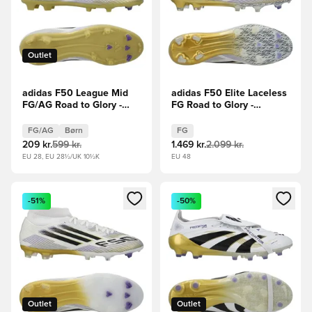
Outlet
adidas F50 League Mid
adidas F50 Elite Laceless
FG/AG Road to Glory -
FG Road to Glory -
Hvid/Sort/Guld Børn
Hvid/Sort/Guld
FG/AG
Børn
FG
209 kr.
599 kr.
1.469 kr.
2.099 kr.
EU 28, EU 28½/UK 10½K
EU 48
Åbner en Modal til at logge ind eller tilmelde dig som medle
Åbner en Modal til at logge i
-51%
-50%
Outlet
Outlet