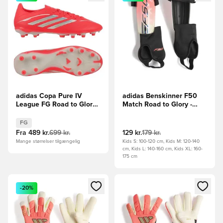
adidas Copa Pure IV
adidas Benskinner F50
League FG Road to Glory -
Match Road to Glory -
Pink/Hvid/Sort
Pink/Hvid/Guld
FG
Fra
489 kr.
699 kr.
129 kr.
179 kr.
Mange størrelser tilgængelig
Kids S: 100-120 cm, Kids M: 120-140
cm, Kids L: 140-160 cm, Kids XL: 160-
175 cm
Åbner en Modal til at logge ind eller tilmelde dig som medle
Åbner en Modal til at logge i
-20%