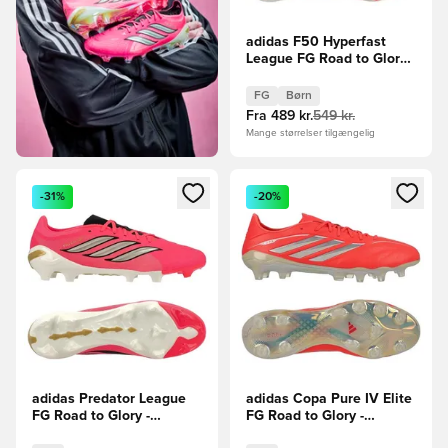
adidas F50 Hyperfast
League FG Road to Glory -
Pink/Sort/Guld Børn
FG
Børn
Fra
489 kr.
549 kr.
Mange størrelser tilgængelig
Åbner en Modal til at logge ind eller tilmelde dig som medle
Åbner en Modal til at logge i
-31%
-20%
adidas Predator League
adidas Copa Pure IV Elite
FG Road to Glory -
FG Road to Glory -
Pink/Sølv/Sort
Pink/Hvid/Sort