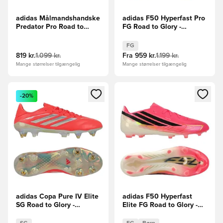
adidas Målmandshandske
adidas F50 Hyperfast Pro
Predator Pro Road to
FG Road to Glory -
Glory - Pink/Hvid/Guld
Pink/Sort/Guld
FG
819 kr.
1.099 kr.
Fra
959 kr.
1.199 kr.
Mange størrelser tilgængelig
Mange størrelser tilgængelig
Åbner en Modal til at logge ind eller tilmelde dig som medle
Åbner en Modal til at logge i
-20%
adidas Copa Pure IV Elite
adidas F50 Hyperfast
SG Road to Glory -
Elite FG Road to Glory -
Pink/Hvid/Sort
Pink/Sort/Guld Børn