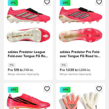
Åbner en Modal til at logge ind eller tilmelde dig som medle
Åbner en Modal til at logge i
-31%
-20%
adidas Predator League
adidas Predator Pro Fold-
Fold-over Tongue FG Road
over Tongue FG Road to
to Glory - Pink/Sølv/Sort
Glory - Pink/Sølv/Sort
FG
FG
Fra
519 kr.
749 kr.
Fra
1.039 kr.
1.299 kr.
Mange størrelser tilgængelig
Mange størrelser tilgængelig
Åbner en Modal til at logge ind eller tilmelde dig som medle
Åbner en Modal til at logge i
-20%
-20%