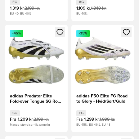
FG
AG
1.319 kr.
2.199 kr.
1.109 kr.
1.849 kr.
EU 40, EU 40½
EU 40½
Åbner en Modal til at logge ind eller tilmelde dig som medle
Åbner en Modal til at logge i
-45%
-35%
adidas Predator Elite
adidas F50 Elite FG Road
Fold-over Tongue SG Road
to Glory - Hvid/Sort/Guld
to Glory - Hvid/Sort/Guld
SG
FG
Fra
1.209 kr.
2.199 kr.
Fra
1.299 kr.
1.999 kr.
Mange størrelser tilgængelig
EU 45½, EU 46½, EU 48