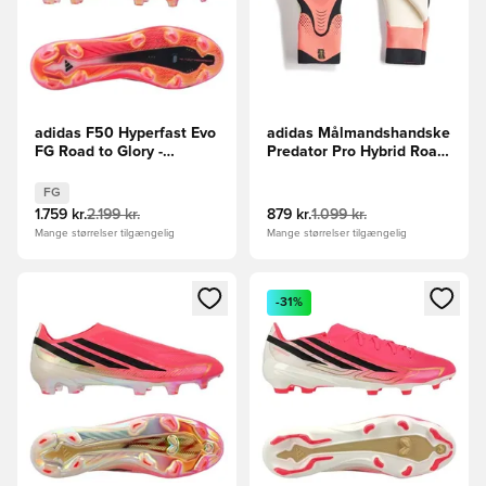
adidas F50 Hyperfast Evo
adidas Målmandshandske
FG Road to Glory -
Predator Pro Hybrid Road
Pink/Sort/Guld
to Glory - Pink/Hvid/Guld
FG
1.759 kr.
2.199 kr.
879 kr.
1.099 kr.
Mange størrelser tilgængelig
Mange størrelser tilgængelig
Åbner en Modal til at logge ind eller tilmelde dig som medle
Åbner en Modal til at logge i
-31%