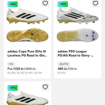
Åbner en Modal til at logge ind eller tilmelde dig som medle
Åbner en Modal til at logge i
-40%
-35%
adidas Copa Pure Elite III
adidas F50 League
Laceless FG Road to Glory
FG/AG Road to Glory -
- Hvid/Sølv/Sort/Guld
Hvid/Sort/Guld
FG
AG/FG
Fra
1.139 kr.
1.899 kr.
489 kr.
749 kr.
EU 39½, EU 40, EU 40½, EU 41½
EU 47½
Åbner en Modal til at logge ind eller tilmelde dig som medle
-50%