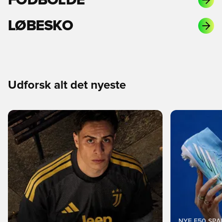
LØBESKO
Udforsk alt det nyeste
NYE F50 SP