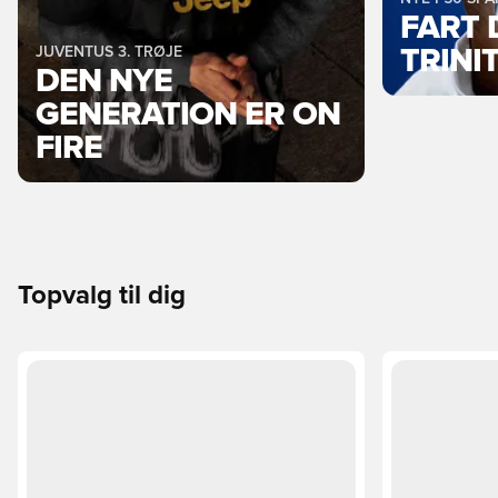
FART 
JUVENTUS 3. TRØJE
TRINI
DEN NYE
GENERATION ER ON
FIRE
Topvalg til dig