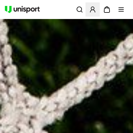
Åbner en Modal til at logge 
UNISPORT.DK - FODBOLDST