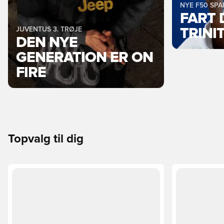
NYE F50 SP
FART 
JUVENTUS 3. TRØJE
TRINI
DEN NYE
GENERATION ER ON
FIRE
Topvalg til dig