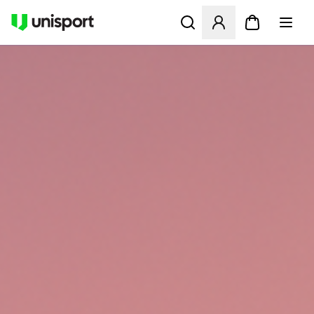
Åbner en Modal til at logge 
UNISPORT.DK - FODBOLDST