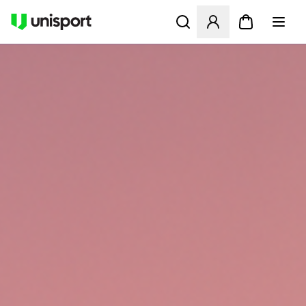
Åbner en Modal til at logge 
UNISPORT.DK - FODBOLDST