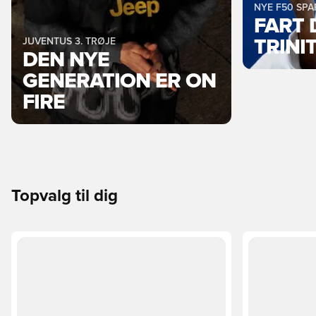
NYE F50 SP
FART 
JUVENTUS 3. TRØJE
TRINI
DEN NYE
GENERATION ER ON
FIRE
Topvalg til dig